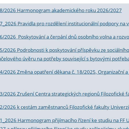
 8/2026 Harmonogram akademického roku 2026/2027
 7_2026 Pravidla pro rozdělení institucionální podpory n
6/2026 Poskytování a čerpání dnů osobního volna a rozvoje
 5/2026 Podrobnosti k poskytování příspěvku ze sociálníh
účelového úvěru na potřeby související s bytovými potřeb
 4/2026 Změna opatření děkana č. 18/2025, Organizační a p
3/2026 Zrušení Centra strategických regionů Filozofické f
 2/2026 k
cestám zaměstnanců Filozofické fakulty Univerzi
 1_2026 Harmonogram přijímacího řízení ke studiu na FF 
7 a příprav přijímacího řízení ke studiu začínajícímu 