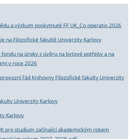
a vědu a výzkum poskytnuté FF UK_Co operatio 2026
 na Filozofické fakultě Univerzity Karlovy
o fondu na úroky z úvěru na bytové potřeby a na
ami v roce 2026
rovozní řád Knihovny Filozofické fakulty Univerzity
akulty Univerzity Karlovy
ty Karlovy
UK pro studium začínající akademickým rokem
akademickým rokem 2027_2028.pdf