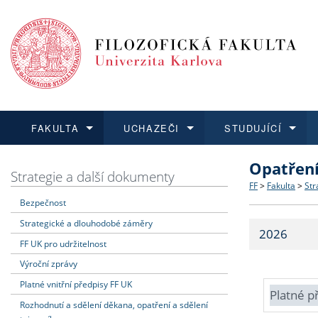
FAKULTA
UCHAZEČI
STUDUJÍCÍ
Opatřen
FAKULTA
UCHAZEČI
STUDUJÍCÍ
VĚDA A VÝZKUM
ZAHRANIČÍ
Struktura a
Co studova
Bakalářsk
O vědě a 
Aktuální n
Strategie a další dokumenty
FF
>
Fakulta
>
Str
Bezpečnost
Dozvědět se více
Podat přihlášku
Dozvědět se více
Dozvědět se více
Dozvědět se více
Strategie 
Učitelské 
Doktorské
Akademické
Vyjíždějící
Strategické a dlouhodobé záměry
2026
Podpora a
Informace 
Rigorózní 
Granty a p
Přijíždějíc
FF UK pro udržitelnost
Výroční zprávy
Absolventi
Vyjíždějíc
Platné vnitřní předpisy FF UK
Platné p
Rozhodnutí a sdělení děkana, opatření a sdělení
Fakultní š