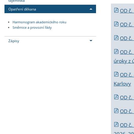
tajemníka
Opatření děkana
OD č.
Harmonogram akademického roku
OD č.
Směrnice a provozní řády
OD č. 
Zápisy
OD č.
úroky z 
OD č.
Karlovy
OD č. 
OD č.
OD č.
2026_202