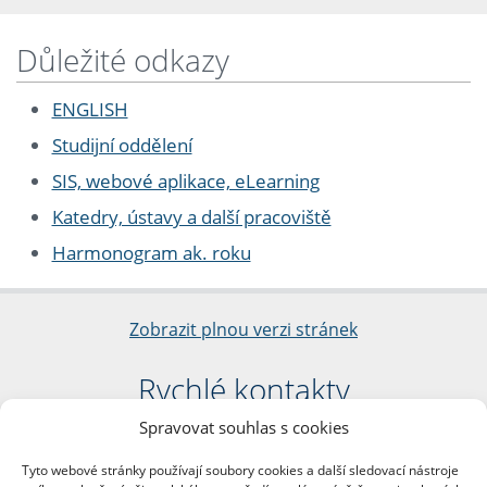
Důležité odkazy
ENGLISH
Studijní oddělení
SIS, webové aplikace, eLearning
Katedry, ústavy a další pracoviště
Harmonogram ak. roku
Zobrazit plnou verzi stránek
Rychlé kontakty
Spravovat souhlas s cookies
Filozofická fakulta
Univerzita Karlova
Tyto webové stránky používají soubory cookies a další sledovací nástroje
nám. Jana Palacha 1/2