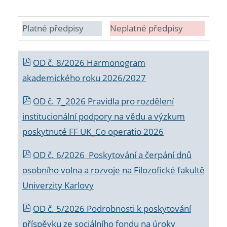
Platné předpisy
Neplatné předpisy
OD č. 8/2026 Harmonogram
akademického roku 2026/2027
OD č. 7_2026 Pravidla pro rozdělení
institucionální podpory na vědu a výzkum
poskytnuté FF UK_Co operatio 2026
OD č. 6/2026 Poskytování a čerpání dnů
osobního volna a rozvoje na Filozofické fakultě
Univerzity Karlovy
OD č. 5/2026 Podrobnosti k poskytování
příspěvku ze sociálního fondu na úroky