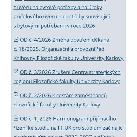
z úvěru na bytové potřeby a na úroky
z účelového úvěru na potřeby související
s bytovými potřebami v roce 2026
OD č. 4/2026 Změna opatření děkana
č. 18/2025, Organizační a provozní řád
Knihovny Filozofické fakulty Univerzity Karlovy
OD č. 3/2026 Zrušení Centra strategických
regionů Filozofické fakulty Univerzity Karlovy
OD č. 2/2026 k
cestám zaměstnanců
Filozofické fakulty Univerzity Karlovy
OD č. 1_2026 Harmonogram přijímacího
řízení ke studiu na FF UK pro studium začínající
akademickým rokem 2026_2027 a příprav