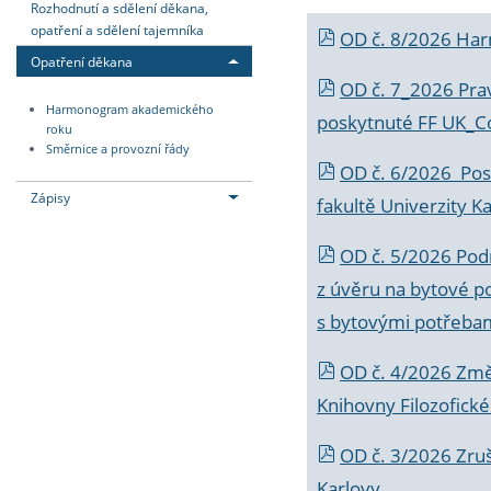
Rozhodnutí a sdělení děkana,
opatření a sdělení tajemníka
OD č. 8/2026 Ha
Opatření děkana
OD č. 7_2026 Prav
Harmonogram akademického
poskytnuté FF UK_C
roku
Směrnice a provozní řády
OD č. 6/2026 Posk
Zápisy
fakultě Univerzity K
OD č. 5/2026 Podr
z úvěru na bytové po
s bytovými potřebam
OD č. 4/2026 Změ
Knihovny Filozofické
OD č. 3/2026 Zruš
Karlovy