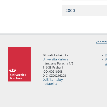
2000
Zobrazi
Filozofická fakulta
E
Univerzita Karlova
F
nám. Jana Palacha 1/2
a
116 38 Praha 1
IČO: 00216208
DIČ: CZ00216208
Další kontakty
Podatelna