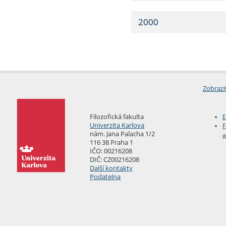
2000
Zobrazi
Filozofická fakulta
E
Univerzita Karlova
F
nám. Jana Palacha 1/2
a
116 38 Praha 1
IČO: 00216208
DIČ: CZ00216208
Další kontakty
Podatelna