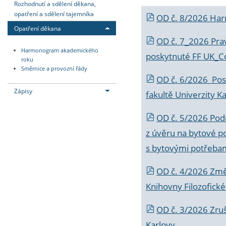
Rozhodnutí a sdělení děkana,
opatření a sdělení tajemníka
OD č. 8/2026 Ha
Opatření děkana
OD č. 7_2026 Prav
Harmonogram akademického
poskytnuté FF UK_C
roku
Směrnice a provozní řády
OD č. 6/2026 Posk
Zápisy
fakultě Univerzity K
OD č. 5/2026 Podr
z úvěru na bytové po
s bytovými potřebam
OD č. 4/2026 Změ
Knihovny Filozofické
OD č. 3/2026 Zruš
Karlovy