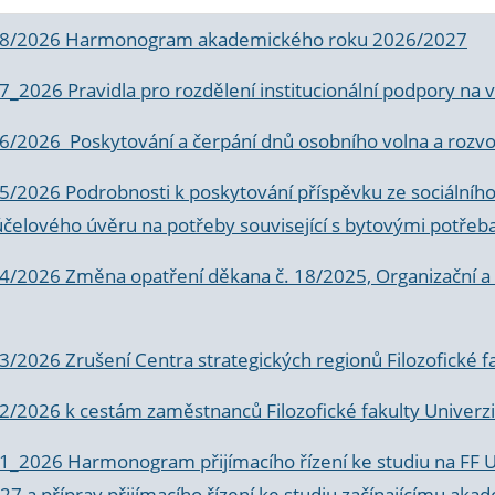
 8/2026 Harmonogram akademického roku 2026/2027
 7_2026 Pravidla pro rozdělení institucionální podpory n
6/2026 Poskytování a čerpání dnů osobního volna a rozvoje
 5/2026 Podrobnosti k poskytování příspěvku ze sociálníh
účelového úvěru na potřeby související s bytovými potřeb
 4/2026 Změna opatření děkana č. 18/2025, Organizační a p
3/2026 Zrušení Centra strategických regionů Filozofické f
 2/2026 k
cestám zaměstnanců Filozofické fakulty Univerzi
 1_2026 Harmonogram přijímacího řízení ke studiu na FF 
7 a příprav přijímacího řízení ke studiu začínajícímu 