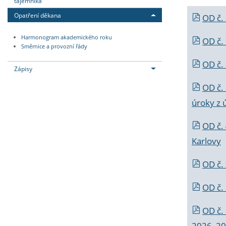
tajemníka
Opatření děkana
OD č.
Harmonogram akademického roku
OD č.
Směrnice a provozní řády
OD č. 
Zápisy
OD č.
úroky z 
OD č.
Karlovy
OD č. 
OD č.
OD č.
2026_202