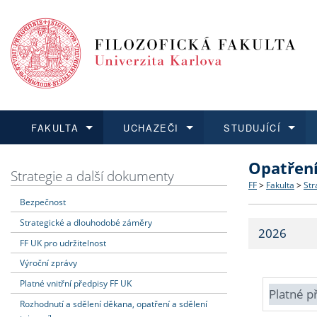
FAKULTA
UCHAZEČI
STUDUJÍCÍ
Opatřen
FAKULTA
UCHAZEČI
STUDUJÍCÍ
VĚDA A VÝZKUM
ZAHRANIČÍ
Struktura a
Co studova
Bakalářsk
O vědě a 
Aktuální n
Strategie a další dokumenty
FF
>
Fakulta
>
Str
Bezpečnost
Dozvědět se více
Podat přihlášku
Dozvědět se více
Dozvědět se více
Dozvědět se více
Strategie 
Učitelské 
Doktorské
Akademické
Vyjíždějící
Strategické a dlouhodobé záměry
2026
Podpora a
Informace 
Rigorózní 
Granty a p
Přijíždějíc
FF UK pro udržitelnost
Výroční zprávy
Absolventi
Vyjíždějíc
Platné vnitřní předpisy FF UK
Platné p
Rozhodnutí a sdělení děkana, opatření a sdělení
Fakultní š