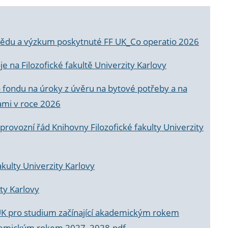
a vědu a výzkum poskytnuté FF UK_Co operatio 2026
 na Filozofické fakultě Univerzity Karlovy
o fondu na úroky z úvěru na bytové potřeby a na
ami v roce 2026
rovozní řád Knihovny Filozofické fakulty Univerzity
akulty Univerzity Karlovy
ty Karlovy
UK pro studium začínající akademickým rokem
akademickým rokem 2027_2028.pdf