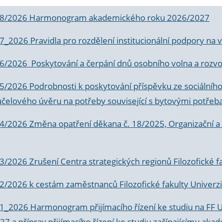
 8/2026 Harmonogram akademického roku 2026/2027
 7_2026 Pravidla pro rozdělení institucionální podpory n
6/2026 Poskytování a čerpání dnů osobního volna a rozvoje
 5/2026 Podrobnosti k poskytování příspěvku ze sociálníh
účelového úvěru na potřeby související s bytovými potřeb
 4/2026 Změna opatření děkana č. 18/2025, Organizační a p
3/2026 Zrušení Centra strategických regionů Filozofické f
 2/2026 k
cestám zaměstnanců Filozofické fakulty Univerzi
 1_2026 Harmonogram přijímacího řízení ke studiu na FF 
7 a příprav přijímacího řízení ke studiu začínajícímu 