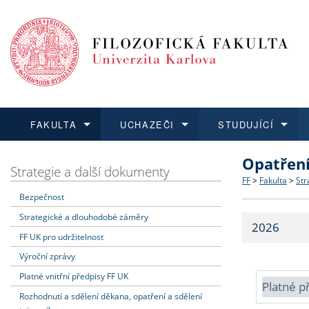
FAKULTA
UCHAZEČI
STUDUJÍCÍ
Opatřen
FAKULTA
UCHAZEČI
STUDUJÍCÍ
VĚDA A VÝZKUM
ZAHRANIČÍ
Struktura a
Co studova
Bakalářsk
O vědě a 
Aktuální n
Strategie a další dokumenty
FF
>
Fakulta
>
Str
Bezpečnost
Dozvědět se více
Podat přihlášku
Dozvědět se více
Dozvědět se více
Dozvědět se více
Strategie 
Učitelské 
Doktorské
Akademické
Vyjíždějící
Strategické a dlouhodobé záměry
2026
Podpora a
Informace 
Rigorózní 
Granty a p
Přijíždějíc
FF UK pro udržitelnost
Výroční zprávy
Absolventi
Vyjíždějíc
Platné vnitřní předpisy FF UK
Platné p
Rozhodnutí a sdělení děkana, opatření a sdělení
Fakultní š