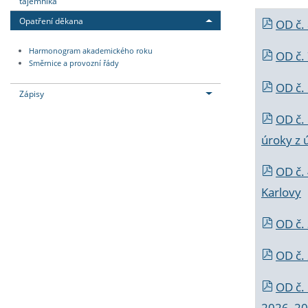
tajemníka
Opatření děkana
OD č.
Harmonogram akademického roku
OD č.
Směrnice a provozní řády
OD č. 
Zápisy
OD č.
úroky z 
OD č.
Karlovy
OD č. 
OD č.
OD č.
2026_202