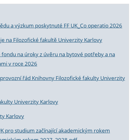
a vědu a výzkum poskytnuté FF UK_Co operatio 2026
 na Filozofické fakultě Univerzity Karlovy
o fondu na úroky z úvěru na bytové potřeby a na
ami v roce 2026
rovozní řád Knihovny Filozofické fakulty Univerzity
akulty Univerzity Karlovy
ty Karlovy
UK pro studium začínající akademickým rokem
akademickým rokem 2027_2028.pdf