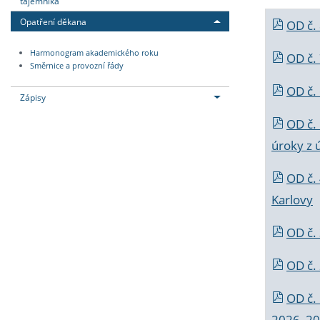
tajemníka
Opatření děkana
OD č.
Harmonogram akademického roku
OD č.
Směrnice a provozní řády
OD č. 
Zápisy
OD č.
úroky z 
OD č.
Karlovy
OD č. 
OD č.
OD č.
2026_202