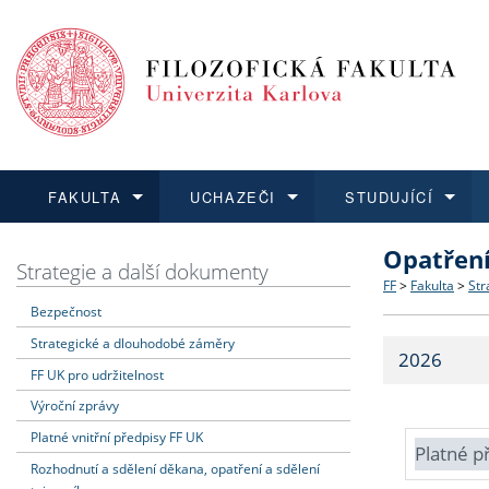
FAKULTA
UCHAZEČI
STUDUJÍCÍ
Opatřen
FAKULTA
UCHAZEČI
STUDUJÍCÍ
VĚDA A VÝZKUM
ZAHRANIČÍ
Struktura a
Co studova
Bakalářsk
O vědě a 
Aktuální n
Strategie a další dokumenty
FF
>
Fakulta
>
Str
Bezpečnost
Dozvědět se více
Podat přihlášku
Dozvědět se více
Dozvědět se více
Dozvědět se více
Strategie 
Učitelské 
Doktorské
Akademické
Vyjíždějící
Strategické a dlouhodobé záměry
2026
Podpora a
Informace 
Rigorózní 
Granty a p
Přijíždějíc
FF UK pro udržitelnost
Výroční zprávy
Absolventi
Vyjíždějíc
Platné vnitřní předpisy FF UK
Platné p
Rozhodnutí a sdělení děkana, opatření a sdělení
Fakultní š