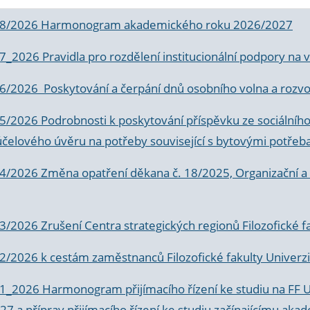
 8/2026 Harmonogram akademického roku 2026/2027
 7_2026 Pravidla pro rozdělení institucionální podpory n
6/2026 Poskytování a čerpání dnů osobního volna a rozvoje
 5/2026 Podrobnosti k poskytování příspěvku ze sociálníh
účelového úvěru na potřeby související s bytovými potřeb
 4/2026 Změna opatření děkana č. 18/2025, Organizační a p
3/2026 Zrušení Centra strategických regionů Filozofické f
 2/2026 k
cestám zaměstnanců Filozofické fakulty Univerzi
 1_2026 Harmonogram přijímacího řízení ke studiu na FF 
7 a příprav přijímacího řízení ke studiu začínajícímu 