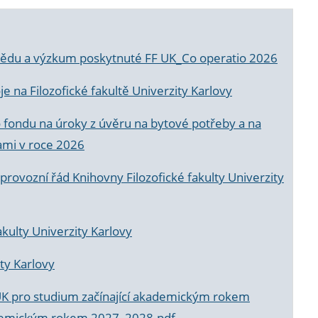
a vědu a výzkum poskytnuté FF UK_Co operatio 2026
 na Filozofické fakultě Univerzity Karlovy
o fondu na úroky z úvěru na bytové potřeby a na
ami v roce 2026
rovozní řád Knihovny Filozofické fakulty Univerzity
akulty Univerzity Karlovy
ty Karlovy
UK pro studium začínající akademickým rokem
akademickým rokem 2027_2028.pdf