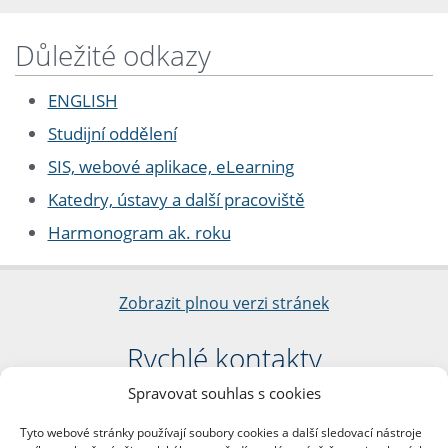
Důležité odkazy
ENGLISH
Studijní oddělení
SIS, webové aplikace, eLearning
Katedry, ústavy a další pracoviště
Harmonogram ak. roku
Zobrazit plnou verzi stránek
Rychlé kontakty
Spravovat souhlas s cookies
Filozofická fakulta
Univerzita Karlova
Tyto webové stránky používají soubory cookies a další sledovací nástroje
nám. Jana Palacha 1/2