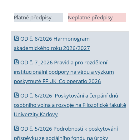
Platné předpisy
Neplatné předpisy
OD č. 8/2026 Harmonogram
akademického roku 2026/2027
OD č. 7_2026 Pravidla pro rozdělení
institucionální podpory na vědu a výzkum
poskytnuté FF UK_Co operatio 2026
OD č. 6/2026 Poskytování a čerpání dnů
osobního volna a rozvoje na Filozofické fakultě
Univerzity Karlovy
OD č. 5/2026 Podrobnosti k poskytování
příspěvku ze sociálního fondu na úroky