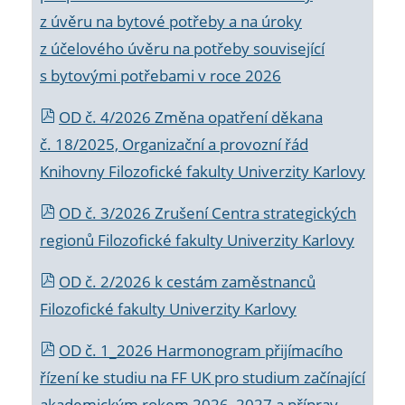
z úvěru na bytové potřeby a na úroky
z účelového úvěru na potřeby související
s bytovými potřebami v roce 2026
OD č. 4/2026 Změna opatření děkana
č. 18/2025, Organizační a provozní řád
Knihovny Filozofické fakulty Univerzity Karlovy
OD č. 3/2026 Zrušení Centra strategických
regionů Filozofické fakulty Univerzity Karlovy
OD č. 2/2026 k
cestám zaměstnanců
Filozofické fakulty Univerzity Karlovy
OD č. 1_2026 Harmonogram přijímacího
řízení ke studiu na FF UK pro studium začínající
akademickým rokem 2026_2027 a příprav