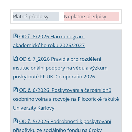
Platné předpisy
Neplatné předpisy
OD č. 8/2026 Harmonogram
akademického roku 2026/2027
OD č. 7_2026 Pravidla pro rozdělení
institucionální podpory na vědu a výzkum
poskytnuté FF UK_Co operatio 2026
OD č. 6/2026 Poskytování a čerpání dnů
osobního volna a rozvoje na Filozofické fakultě
Univerzity Karlovy
OD č. 5/2026 Podrobnosti k poskytování
příspěvku ze sociálního fondu na úroky