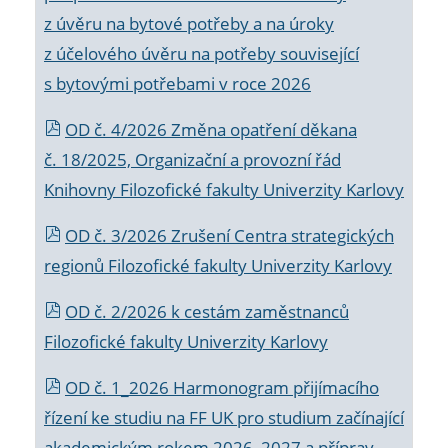
z úvěru na bytové potřeby a na úroky
z účelového úvěru na potřeby související
s bytovými potřebami v roce 2026
OD č. 4/2026 Změna opatření děkana
č. 18/2025, Organizační a provozní řád
Knihovny Filozofické fakulty Univerzity Karlovy
OD č. 3/2026 Zrušení Centra strategických
regionů Filozofické fakulty Univerzity Karlovy
OD č. 2/2026 k
cestám zaměstnanců
Filozofické fakulty Univerzity Karlovy
OD č. 1_2026 Harmonogram přijímacího
řízení ke studiu na FF UK pro studium začínající
akademickým rokem 2026_2027 a příprav