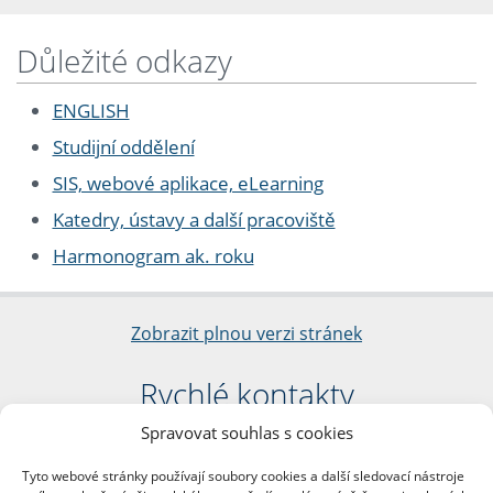
Důležité odkazy
ENGLISH
Studijní oddělení
SIS, webové aplikace, eLearning
Katedry, ústavy a další pracoviště
Harmonogram ak. roku
Zobrazit plnou verzi stránek
Rychlé kontakty
Spravovat souhlas s cookies
Filozofická fakulta
Univerzita Karlova
Tyto webové stránky používají soubory cookies a další sledovací nástroje
nám. Jana Palacha 1/2