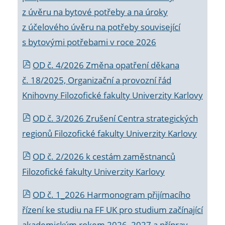
z úvěru na bytové potřeby a na úroky
z účelového úvěru na potřeby související
s bytovými potřebami v roce 2026
OD č. 4/2026 Změna opatření děkana
č. 18/2025, Organizační a provozní řád
Knihovny Filozofické fakulty Univerzity Karlovy
OD č. 3/2026 Zrušení Centra strategických
regionů Filozofické fakulty Univerzity Karlovy
OD č. 2/2026 k
cestám zaměstnanců
Filozofické fakulty Univerzity Karlovy
OD č. 1_2026 Harmonogram přijímacího
řízení ke studiu na FF UK pro studium začínající
akademickým rokem 2026_2027 a příprav