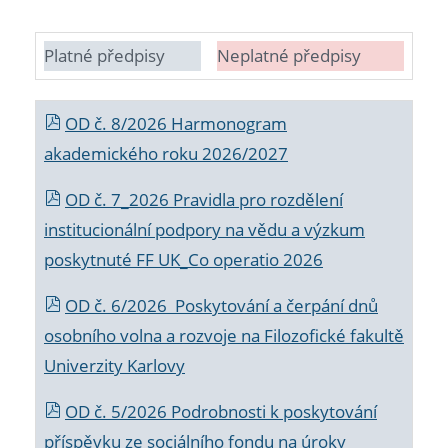
Platné předpisy
Neplatné předpisy
OD č. 8/2026 Harmonogram
akademického roku 2026/2027
OD č. 7_2026 Pravidla pro rozdělení
institucionální podpory na vědu a výzkum
poskytnuté FF UK_Co operatio 2026
OD č. 6/2026 Poskytování a čerpání dnů
osobního volna a rozvoje na Filozofické fakultě
Univerzity Karlovy
OD č. 5/2026 Podrobnosti k poskytování
příspěvku ze sociálního fondu na úroky