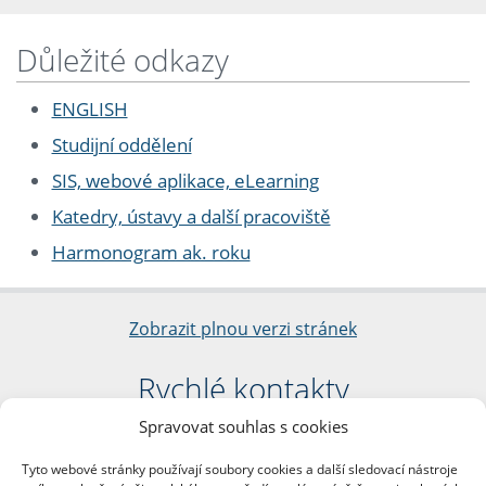
Důležité odkazy
ENGLISH
Studijní oddělení
SIS, webové aplikace, eLearning
Katedry, ústavy a další pracoviště
Harmonogram ak. roku
Zobrazit plnou verzi stránek
Rychlé kontakty
Spravovat souhlas s cookies
Filozofická fakulta
Univerzita Karlova
Tyto webové stránky používají soubory cookies a další sledovací nástroje
nám. Jana Palacha 1/2