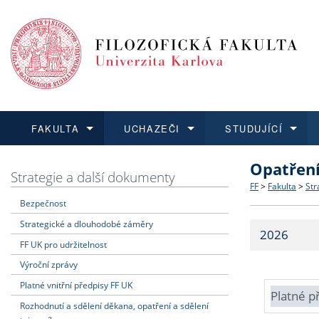
FAKULTA
UCHAZEČI
STUDUJÍCÍ
Opatřen
FAKULTA
UCHAZEČI
STUDUJÍCÍ
VĚDA A VÝZKUM
ZAHRANIČÍ
Struktura a
Co studova
Bakalářsk
O vědě a 
Aktuální n
Strategie a další dokumenty
FF
>
Fakulta
>
Str
Bezpečnost
Dozvědět se více
Podat přihlášku
Dozvědět se více
Dozvědět se více
Dozvědět se více
Strategie 
Učitelské 
Doktorské
Akademické
Vyjíždějící
Strategické a dlouhodobé záměry
2026
Podpora a
Informace 
Rigorózní 
Granty a p
Přijíždějíc
FF UK pro udržitelnost
Výroční zprávy
Absolventi
Vyjíždějíc
Platné vnitřní předpisy FF UK
Platné p
Rozhodnutí a sdělení děkana, opatření a sdělení
Fakultní š