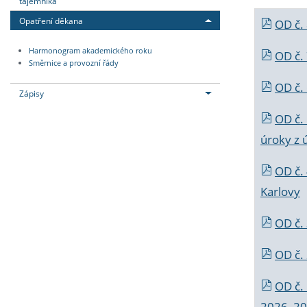
tajemníka
Opatření děkana
OD č.
Harmonogram akademického roku
OD č.
Směrnice a provozní řády
OD č. 
Zápisy
OD č.
úroky z 
OD č.
Karlovy
OD č. 
OD č.
OD č.
2026_202