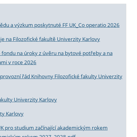
a vědu a výzkum poskytnuté FF UK_Co operatio 2026
 na Filozofické fakultě Univerzity Karlovy
o fondu na úroky z úvěru na bytové potřeby a na
ami v roce 2026
rovozní řád Knihovny Filozofické fakulty Univerzity
akulty Univerzity Karlovy
ty Karlovy
UK pro studium začínající akademickým rokem
akademickým rokem 2027_2028.pdf