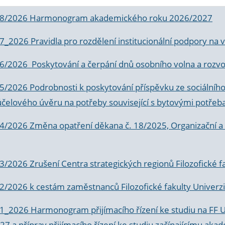
 8/2026 Harmonogram akademického roku 2026/2027
 7_2026 Pravidla pro rozdělení institucionální podpory n
6/2026 Poskytování a čerpání dnů osobního volna a rozvoje
 5/2026 Podrobnosti k poskytování příspěvku ze sociálníh
účelového úvěru na potřeby související s bytovými potřeb
 4/2026 Změna opatření děkana č. 18/2025, Organizační a p
3/2026 Zrušení Centra strategických regionů Filozofické f
 2/2026 k
cestám zaměstnanců Filozofické fakulty Univerzi
 1_2026 Harmonogram přijímacího řízení ke studiu na FF 
7 a příprav přijímacího řízení ke studiu začínajícímu 