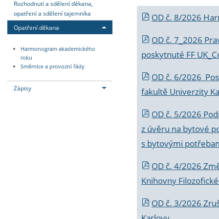
Rozhodnutí a sdělení děkana,
opatření a sdělení tajemníka
OD č. 8/2026 Ha
Opatření děkana
OD č. 7_2026 Prav
Harmonogram akademického
poskytnuté FF UK_C
roku
Směrnice a provozní řády
OD č. 6/2026 Posk
Zápisy
fakultě Univerzity K
OD č. 5/2026 Podr
z úvěru na bytové po
s bytovými potřebam
OD č. 4/2026 Změ
Knihovny Filozofické
OD č. 3/2026 Zruš
Karlovy