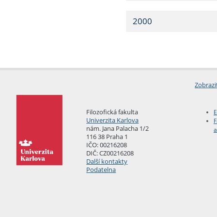
2000
Zobrazi
Filozofická fakulta
E
Univerzita Karlova
F
nám. Jana Palacha 1/2
a
116 38 Praha 1
IČO: 00216208
DIČ: CZ00216208
Další kontakty
Podatelna