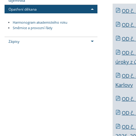
tajemníka
Opatření děkana
OD č.
Harmonogram akademického roku
OD č.
Směrnice a provozní řády
OD č. 
Zápisy
OD č.
úroky z 
OD č.
Karlovy
OD č. 
OD č.
OD č.
2026_202