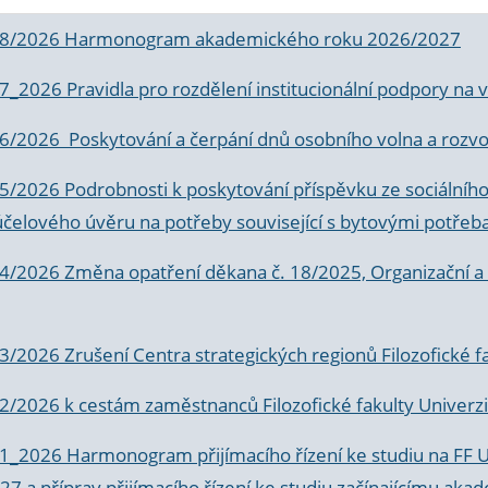
 8/2026 Harmonogram akademického roku 2026/2027
 7_2026 Pravidla pro rozdělení institucionální podpory n
6/2026 Poskytování a čerpání dnů osobního volna a rozvoje
 5/2026 Podrobnosti k poskytování příspěvku ze sociálníh
účelového úvěru na potřeby související s bytovými potřeb
 4/2026 Změna opatření děkana č. 18/2025, Organizační a p
3/2026 Zrušení Centra strategických regionů Filozofické f
 2/2026 k
cestám zaměstnanců Filozofické fakulty Univerzi
 1_2026 Harmonogram přijímacího řízení ke studiu na FF 
7 a příprav přijímacího řízení ke studiu začínajícímu 