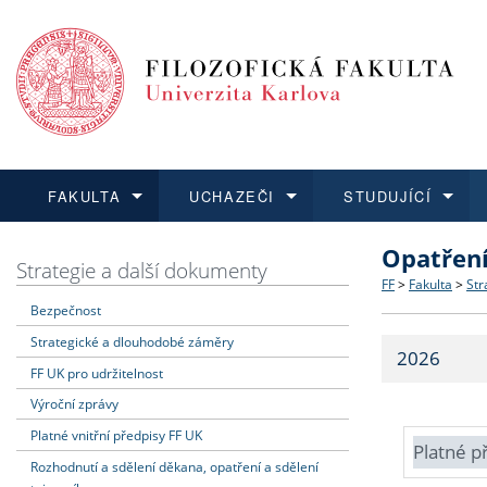
FAKULTA
UCHAZEČI
STUDUJÍCÍ
Opatřen
FAKULTA
UCHAZEČI
STUDUJÍCÍ
VĚDA A VÝZKUM
ZAHRANIČÍ
Struktura a
Co studova
Bakalářsk
O vědě a 
Aktuální n
Strategie a další dokumenty
FF
>
Fakulta
>
Str
Bezpečnost
Dozvědět se více
Podat přihlášku
Dozvědět se více
Dozvědět se více
Dozvědět se více
Strategie 
Učitelské 
Doktorské
Akademické
Vyjíždějící
Strategické a dlouhodobé záměry
2026
Podpora a
Informace 
Rigorózní 
Granty a p
Přijíždějíc
FF UK pro udržitelnost
Výroční zprávy
Absolventi
Vyjíždějíc
Platné vnitřní předpisy FF UK
Platné p
Rozhodnutí a sdělení děkana, opatření a sdělení
Fakultní š