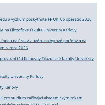
a vědu a výzkum poskytnuté FF UK_Co operatio 2026
 na Filozofické fakultě Univerzity Karlovy
o fondu na úroky z úvěru na bytové potřeby a na
ami v roce 2026
rovozní řád Knihovny Filozofické fakulty Univerzity
akulty Univerzity Karlovy
ty Karlovy
UK pro studium začínající akademickým rokem
akademickým rokem 2027_2028.pdf