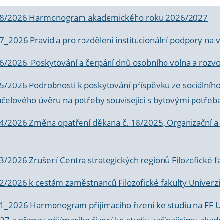
 8/2026 Harmonogram akademického roku 2026/2027
 7_2026 Pravidla pro rozdělení institucionální podpory n
6/2026 Poskytování a čerpání dnů osobního volna a rozvoje
 5/2026 Podrobnosti k poskytování příspěvku ze sociálníh
účelového úvěru na potřeby související s bytovými potřeb
 4/2026 Změna opatření děkana č. 18/2025, Organizační a p
3/2026 Zrušení Centra strategických regionů Filozofické f
 2/2026 k
cestám zaměstnanců Filozofické fakulty Univerzi
 1_2026 Harmonogram přijímacího řízení ke studiu na FF 
7 a příprav přijímacího řízení ke studiu začínajícímu 