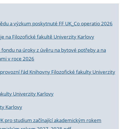
a vědu a výzkum poskytnuté FF UK_Co operatio 2026
 na Filozofické fakultě Univerzity Karlovy
o fondu na úroky z úvěru na bytové potřeby a na
ami v roce 2026
rovozní řád Knihovny Filozofické fakulty Univerzity
akulty Univerzity Karlovy
ty Karlovy
UK pro studium začínající akademickým rokem
akademickým rokem 2027_2028.pdf