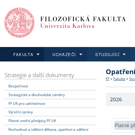
FAKULTA
UCHAZEČI
STUDUJÍCÍ
Opatřen
FAKULTA
UCHAZEČI
STUDUJÍCÍ
VĚDA A VÝZKUM
ZAHRANIČÍ
Struktura a
Co studova
Bakalářsk
O vědě a 
Aktuální n
Strategie a další dokumenty
FF
>
Fakulta
>
Str
Bezpečnost
Dozvědět se více
Podat přihlášku
Dozvědět se více
Dozvědět se více
Dozvědět se více
Strategie 
Učitelské 
Doktorské
Akademické
Vyjíždějící
Strategické a dlouhodobé záměry
2026
Podpora a
Informace 
Rigorózní 
Granty a p
Přijíždějíc
FF UK pro udržitelnost
Výroční zprávy
Absolventi
Vyjíždějíc
Platné vnitřní předpisy FF UK
Platné p
Rozhodnutí a sdělení děkana, opatření a sdělení
Fakultní š