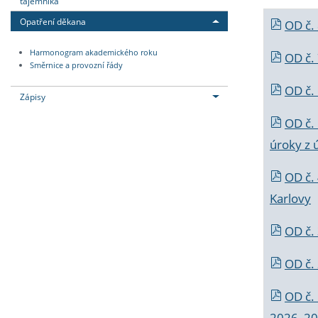
tajemníka
Opatření děkana
OD č.
Harmonogram akademického roku
OD č.
Směrnice a provozní řády
OD č. 
Zápisy
OD č.
úroky z 
OD č.
Karlovy
OD č. 
OD č.
OD č.
2026_202