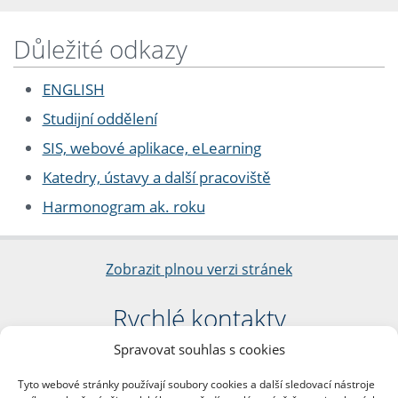
Důležité odkazy
ENGLISH
Studijní oddělení
SIS, webové aplikace, eLearning
Katedry, ústavy a další pracoviště
Harmonogram ak. roku
Zobrazit plnou verzi stránek
Rychlé kontakty
Spravovat souhlas s cookies
Filozofická fakulta
Univerzita Karlova
Tyto webové stránky používají soubory cookies a další sledovací nástroje
nám. Jana Palacha 1/2