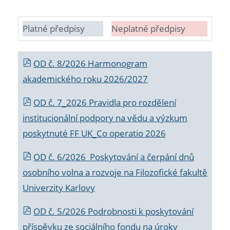
Platné předpisy
Neplatné předpisy
OD č. 8/2026 Harmonogram
akademického roku 2026/2027
OD č. 7_2026 Pravidla pro rozdělení
institucionální podpory na vědu a výzkum
poskytnuté FF UK_Co operatio 2026
OD č. 6/2026 Poskytování a čerpání dnů
osobního volna a rozvoje na Filozofické fakultě
Univerzity Karlovy
OD č. 5/2026 Podrobnosti k poskytování
příspěvku ze sociálního fondu na úroky