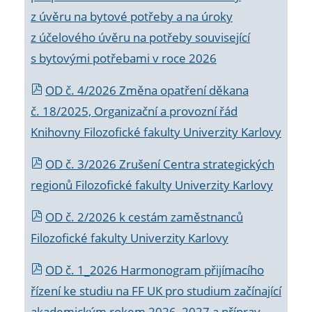
z úvěru na bytové potřeby a na úroky
z účelového úvěru na potřeby související
s bytovými potřebami v roce 2026
OD č. 4/2026 Změna opatření děkana
č. 18/2025, Organizační a provozní řád
Knihovny Filozofické fakulty Univerzity Karlovy
OD č. 3/2026 Zrušení Centra strategických
regionů Filozofické fakulty Univerzity Karlovy
OD č. 2/2026 k
cestám zaměstnanců
Filozofické fakulty Univerzity Karlovy
OD č. 1_2026 Harmonogram přijímacího
řízení ke studiu na FF UK pro studium začínající
akademickým rokem 2026_2027 a příprav