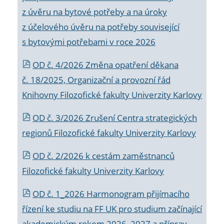
z úvěru na bytové potřeby a na úroky
z účelového úvěru na potřeby související
s bytovými potřebami v roce 2026
OD č. 4/2026 Změna opatření děkana
č. 18/2025, Organizační a provozní řád
Knihovny Filozofické fakulty Univerzity Karlovy
OD č. 3/2026 Zrušení Centra strategických
regionů Filozofické fakulty Univerzity Karlovy
OD č. 2/2026 k
cestám zaměstnanců
Filozofické fakulty Univerzity Karlovy
OD č. 1_2026 Harmonogram přijímacího
řízení ke studiu na FF UK pro studium začínající
akademickým rokem 2026_2027 a příprav