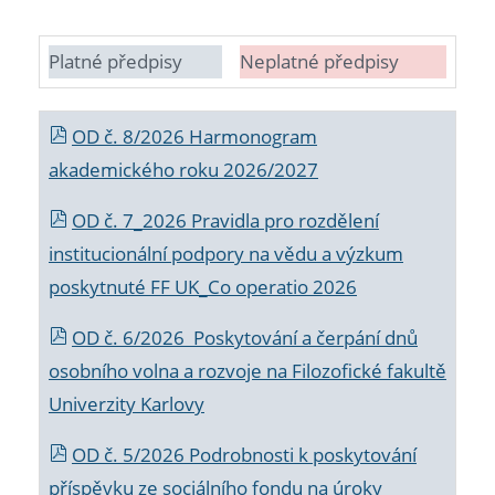
Platné předpisy
Neplatné předpisy
OD č. 8/2026 Harmonogram
akademického roku 2026/2027
OD č. 7_2026 Pravidla pro rozdělení
institucionální podpory na vědu a výzkum
poskytnuté FF UK_Co operatio 2026
OD č. 6/2026 Poskytování a čerpání dnů
osobního volna a rozvoje na Filozofické fakultě
Univerzity Karlovy
OD č. 5/2026 Podrobnosti k poskytování
příspěvku ze sociálního fondu na úroky