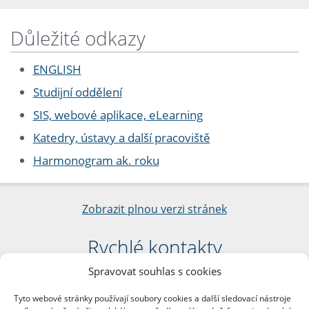
Důležité odkazy
ENGLISH
Studijní oddělení
SIS, webové aplikace, eLearning
Katedry, ústavy a další pracoviště
Harmonogram ak. roku
Zobrazit plnou verzi stránek
Rychlé kontakty
Spravovat souhlas s cookies
Filozofická fakulta
Univerzita Karlova
Tyto webové stránky používají soubory cookies a další sledovací nástroje
nám. Jana Palacha 1/2