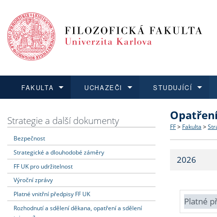
FAKULTA
UCHAZEČI
STUDUJÍCÍ
Opatřen
FAKULTA
UCHAZEČI
STUDUJÍCÍ
VĚDA A VÝZKUM
ZAHRANIČÍ
Struktura a
Co studova
Bakalářsk
O vědě a 
Aktuální n
Strategie a další dokumenty
FF
>
Fakulta
>
Str
Bezpečnost
Dozvědět se více
Podat přihlášku
Dozvědět se více
Dozvědět se více
Dozvědět se více
Strategie 
Učitelské 
Doktorské
Akademické
Vyjíždějící
Strategické a dlouhodobé záměry
2026
Podpora a
Informace 
Rigorózní 
Granty a p
Přijíždějíc
FF UK pro udržitelnost
Výroční zprávy
Absolventi
Vyjíždějíc
Platné vnitřní předpisy FF UK
Platné p
Rozhodnutí a sdělení děkana, opatření a sdělení
Fakultní š