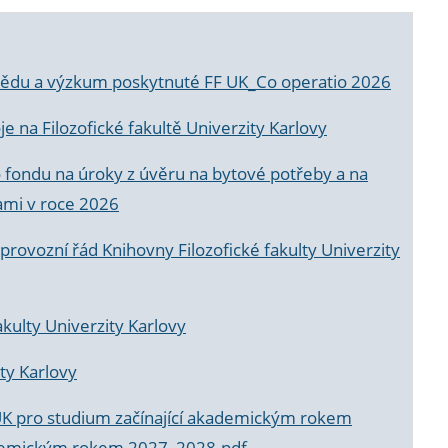
a vědu a výzkum poskytnuté FF UK_Co operatio 2026
 na Filozofické fakultě Univerzity Karlovy
o fondu na úroky z úvěru na bytové potřeby a na
ami v roce 2026
rovozní řád Knihovny Filozofické fakulty Univerzity
akulty Univerzity Karlovy
ty Karlovy
UK pro studium začínající akademickým rokem
akademickým rokem 2027_2028.pdf