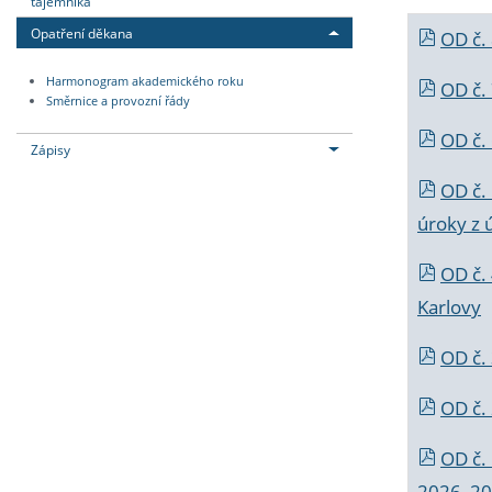
tajemníka
Opatření děkana
OD č.
Harmonogram akademického roku
OD č.
Směrnice a provozní řády
OD č. 
Zápisy
OD č.
úroky z 
OD č.
Karlovy
OD č. 
OD č.
OD č.
2026_202