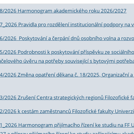
 8/2026 Harmonogram akademického roku 2026/2027
 7_2026 Pravidla pro rozdělení institucionální podpory n
6/2026 Poskytování a čerpání dnů osobního volna a rozvoje
 5/2026 Podrobnosti k poskytování příspěvku ze sociálníh
účelového úvěru na potřeby související s bytovými potřeb
 4/2026 Změna opatření děkana č. 18/2025, Organizační a p
3/2026 Zrušení Centra strategických regionů Filozofické f
 2/2026 k
cestám zaměstnanců Filozofické fakulty Univerzi
 1_2026 Harmonogram přijímacího řízení ke studiu na FF 
7 a příprav přijímacího řízení ke studiu začínajícímu 