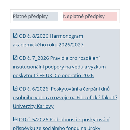
Platné předpisy
Neplatné předpisy
OD č. 8/2026 Harmonogram
akademického roku 2026/2027
OD č. 7_2026 Pravidla pro rozdělení
institucionální podpory na vědu a výzkum
poskytnuté FF UK_Co operatio 2026
OD č. 6/2026 Poskytování a čerpání dnů
osobního volna a rozvoje na Filozofické fakultě
Univerzity Karlovy
OD č. 5/2026 Podrobnosti k poskytování
příspěvku ze sociálního fondu na úroky