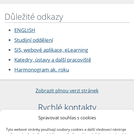
Důležité odkazy
ENGLISH
Studijní oddělení
SIS, webové aplikace, eLearning
Katedry, ústavy a další pracoviště
Harmonogram ak. roku
Zobrazit plnou verzi stránek
Rychlé kontakty
Spravovat souhlas s cookies
Filozofická fakulta
Univerzita Karlova
Tyto webové stránky používají soubory cookies a další sledovací nástroje
nám. Jana Palacha 1/2