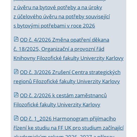
z úvěru na bytové potřeby a na úroky
z účelového úvěru na potřeby související
s bytovými potřebami v roce 2026
OD č. 4/2026 Změna opatření děkana
č. 18/2025, Organizační a provozní řád
Knihovny Filozofické fakulty Univerzity Karlovy
OD č. 3/2026 Zrušení Centra strategických
regionů Filozofické fakulty Univerzity Karlovy
OD č. 2/2026 k
cestám zaměstnanců
Filozofické fakulty Univerzity Karlovy
OD č. 1_2026 Harmonogram přijímacího
řízení ke studiu na FF UK pro studium začínající
akademickým rokem 2026_2027 a příprav