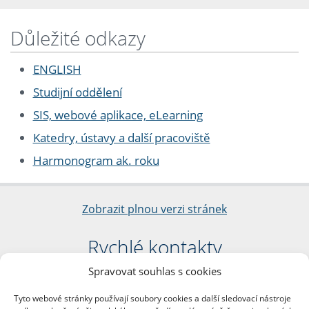
Důležité odkazy
ENGLISH
Studijní oddělení
SIS, webové aplikace, eLearning
Katedry, ústavy a další pracoviště
Harmonogram ak. roku
Zobrazit plnou verzi stránek
Rychlé kontakty
Spravovat souhlas s cookies
Filozofická fakulta
Univerzita Karlova
Tyto webové stránky používají soubory cookies a další sledovací nástroje
nám. Jana Palacha 1/2