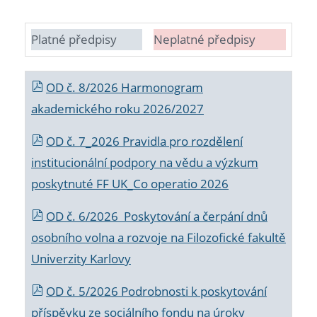
Platné předpisy
Neplatné předpisy
OD č. 8/2026 Harmonogram
akademického roku 2026/2027
OD č. 7_2026 Pravidla pro rozdělení
institucionální podpory na vědu a výzkum
poskytnuté FF UK_Co operatio 2026
OD č. 6/2026 Poskytování a čerpání dnů
osobního volna a rozvoje na Filozofické fakultě
Univerzity Karlovy
OD č. 5/2026 Podrobnosti k poskytování
příspěvku ze sociálního fondu na úroky