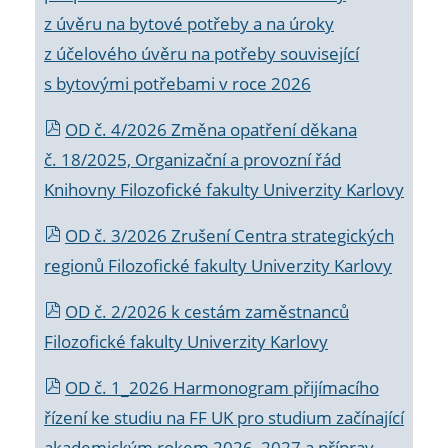
z úvěru na bytové potřeby a na úroky
z účelového úvěru na potřeby související
s bytovými potřebami v roce 2026
OD č. 4/2026 Změna opatření děkana
č. 18/2025, Organizační a provozní řád
Knihovny Filozofické fakulty Univerzity Karlovy
OD č. 3/2026 Zrušení Centra strategických
regionů Filozofické fakulty Univerzity Karlovy
OD č. 2/2026 k
cestám zaměstnanců
Filozofické fakulty Univerzity Karlovy
OD č. 1_2026 Harmonogram přijímacího
řízení ke studiu na FF UK pro studium začínající
akademickým rokem 2026_2027 a příprav