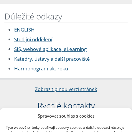
Důležité odkazy
ENGLISH
Studijní oddělení
SIS, webové aplikace, eLearning
Katedry, ústavy a další pracoviště
Harmonogram ak. roku
Zobrazit plnou verzi stránek
Rychlé kontakty
Spravovat souhlas s cookies
Filozofická fakulta
Univerzita Karlova
Tyto webové stránky používají soubory cookies a další sledovací nástroje
nám. Jana Palacha 1/2