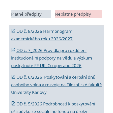
Platné předpisy
Neplatné předpisy
OD č. 8/2026 Harmonogram
akademického roku 2026/2027
OD č. 7_2026 Pravidla pro rozdělení
institucionální podpory na vědu a výzkum
poskytnuté FF UK_Co operatio 2026
OD č. 6/2026 Poskytování a čerpání dnů
osobního volna a rozvoje na Filozofické fakultě
Univerzity Karlovy
OD č. 5/2026 Podrobnosti k poskytování
příspěvku ze sociálního fondu na úroky