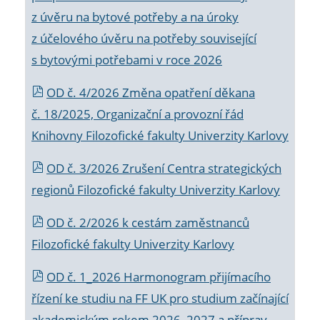
z úvěru na bytové potřeby a na úroky
z účelového úvěru na potřeby související
s bytovými potřebami v roce 2026
OD č. 4/2026 Změna opatření děkana
č. 18/2025, Organizační a provozní řád
Knihovny Filozofické fakulty Univerzity Karlovy
OD č. 3/2026 Zrušení Centra strategických
regionů Filozofické fakulty Univerzity Karlovy
OD č. 2/2026 k
cestám zaměstnanců
Filozofické fakulty Univerzity Karlovy
OD č. 1_2026 Harmonogram přijímacího
řízení ke studiu na FF UK pro studium začínající
akademickým rokem 2026_2027 a příprav