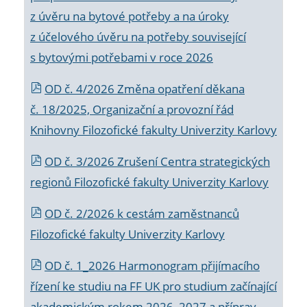
z úvěru na bytové potřeby a na úroky
z účelového úvěru na potřeby související
s bytovými potřebami v roce 2026
OD č. 4/2026 Změna opatření děkana
č. 18/2025, Organizační a provozní řád
Knihovny Filozofické fakulty Univerzity Karlovy
OD č. 3/2026 Zrušení Centra strategických
regionů Filozofické fakulty Univerzity Karlovy
OD č. 2/2026 k
cestám zaměstnanců
Filozofické fakulty Univerzity Karlovy
OD č. 1_2026 Harmonogram přijímacího
řízení ke studiu na FF UK pro studium začínající
akademickým rokem 2026_2027 a příprav