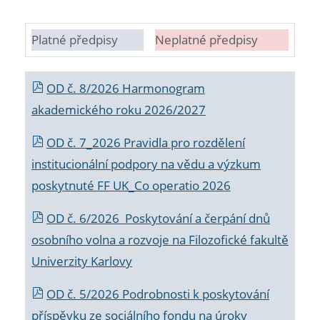
Platné předpisy
Neplatné předpisy
OD č. 8/2026 Harmonogram
akademického roku 2026/2027
OD č. 7_2026 Pravidla pro rozdělení
institucionální podpory na vědu a výzkum
poskytnuté FF UK_Co operatio 2026
OD č. 6/2026 Poskytování a čerpání dnů
osobního volna a rozvoje na Filozofické fakultě
Univerzity Karlovy
OD č. 5/2026 Podrobnosti k poskytování
příspěvku ze sociálního fondu na úroky