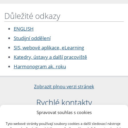
Důležité odkazy
ENGLISH
Studijní oddělení
SIS, webové aplikace, eLearning
Katedry, ústavy a další pracoviště
Harmonogram ak. roku
Zobrazit plnou verzi stránek
Rychlé kontakty
Spravovat souhlas s cookies
Filozofická fakulta
Univerzita Karlova
Tyto webové stránky používají soubory cookies a další sledovací nástroje
nám. Jana Palacha 1/2