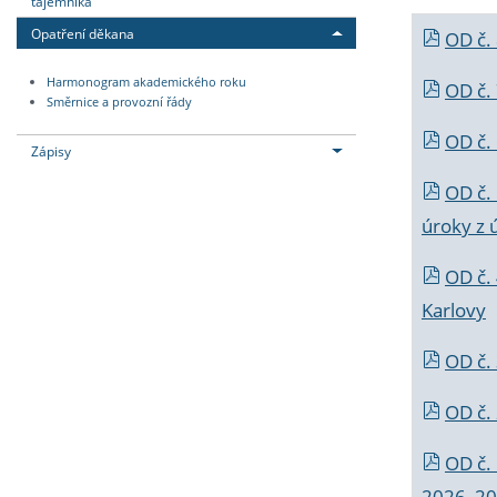
tajemníka
Opatření děkana
OD č.
Harmonogram akademického roku
OD č.
Směrnice a provozní řády
OD č. 
Zápisy
OD č.
úroky z 
OD č.
Karlovy
OD č. 
OD č.
OD č.
2026_202