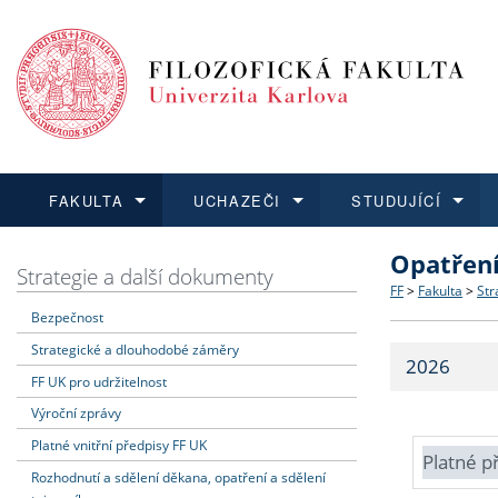
FAKULTA
UCHAZEČI
STUDUJÍCÍ
Opatřen
FAKULTA
UCHAZEČI
STUDUJÍCÍ
VĚDA A VÝZKUM
ZAHRANIČÍ
Struktura a
Co studova
Bakalářsk
O vědě a 
Aktuální n
Strategie a další dokumenty
FF
>
Fakulta
>
Str
Bezpečnost
Dozvědět se více
Podat přihlášku
Dozvědět se více
Dozvědět se více
Dozvědět se více
Strategie 
Učitelské 
Doktorské
Akademické
Vyjíždějící
Strategické a dlouhodobé záměry
2026
Podpora a
Informace 
Rigorózní 
Granty a p
Přijíždějíc
FF UK pro udržitelnost
Výroční zprávy
Absolventi
Vyjíždějíc
Platné vnitřní předpisy FF UK
Platné p
Rozhodnutí a sdělení děkana, opatření a sdělení
Fakultní š