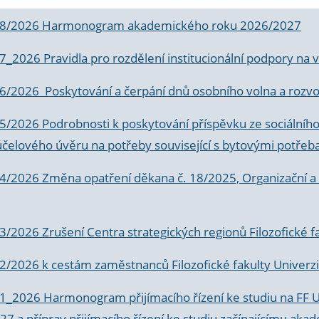
 8/2026 Harmonogram akademického roku 2026/2027
 7_2026 Pravidla pro rozdělení institucionální podpory n
6/2026 Poskytování a čerpání dnů osobního volna a rozvoje
 5/2026 Podrobnosti k poskytování příspěvku ze sociálníh
účelového úvěru na potřeby související s bytovými potřeb
 4/2026 Změna opatření děkana č. 18/2025, Organizační a p
3/2026 Zrušení Centra strategických regionů Filozofické f
 2/2026 k
cestám zaměstnanců Filozofické fakulty Univerzi
 1_2026 Harmonogram přijímacího řízení ke studiu na FF 
7 a příprav přijímacího řízení ke studiu začínajícímu 