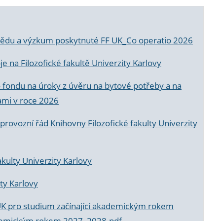
a vědu a výzkum poskytnuté FF UK_Co operatio 2026
 na Filozofické fakultě Univerzity Karlovy
o fondu na úroky z úvěru na bytové potřeby a na
ami v roce 2026
rovozní řád Knihovny Filozofické fakulty Univerzity
akulty Univerzity Karlovy
ty Karlovy
UK pro studium začínající akademickým rokem
akademickým rokem 2027_2028.pdf