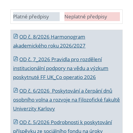
Platné předpisy
Neplatné předpisy
OD č. 8/2026 Harmonogram
akademického roku 2026/2027
OD č. 7_2026 Pravidla pro rozdělení
institucionální podpory na vědu a výzkum
poskytnuté FF UK_Co operatio 2026
OD č. 6/2026 Poskytování a čerpání dnů
osobního volna a rozvoje na Filozofické fakultě
Univerzity Karlovy
OD č. 5/2026 Podrobnosti k poskytování
příspěvku ze sociálního fondu na úroky