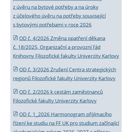
z úvěru na bytové potřeby a na úroky
z účelového úvěru na potřeby související
s bytovými potřebami v roce 2026
OD č. 4/2026 Změna opatření děkana
č. 18/2025, Organizační a provozní řád
Knihovny Filozofické fakulty Univerzity Karlovy
OD č. 3/2026 Zrušení Centra strategických
regionů Filozofické fakulty Univerzity Karlovy
OD č. 2/2026 k
cestám zaměstnanců
Filozofické fakulty Univerzity Karlovy
OD č. 1_2026 Harmonogram přijímacího
řízení ke studiu na FF UK pro studium začínající
akademickým rokem 2026_2027 a příprav