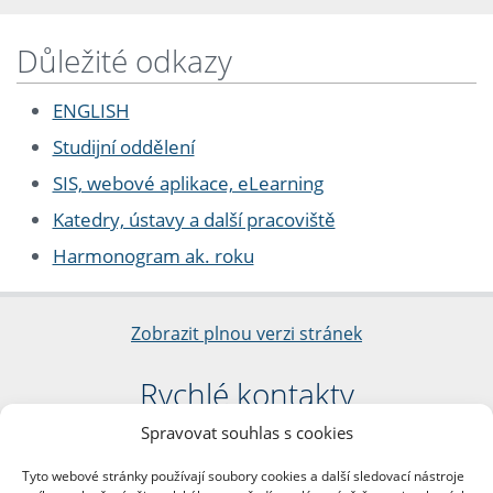
Důležité odkazy
ENGLISH
Studijní oddělení
SIS, webové aplikace, eLearning
Katedry, ústavy a další pracoviště
Harmonogram ak. roku
Zobrazit plnou verzi stránek
Rychlé kontakty
Spravovat souhlas s cookies
Filozofická fakulta
Univerzita Karlova
Tyto webové stránky používají soubory cookies a další sledovací nástroje
nám. Jana Palacha 1/2