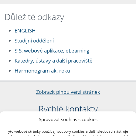
Důležité odkazy
ENGLISH
Studijní oddělení
SIS, webové aplikace, eLearning
Katedry, ústavy a další pracoviště
Harmonogram ak. roku
Zobrazit plnou verzi stránek
Rychlé kontakty
Spravovat souhlas s cookies
Filozofická fakulta
Univerzita Karlova
Tyto webové stránky používají soubory cookies a další sledovací nástroje
nám. Jana Palacha 1/2