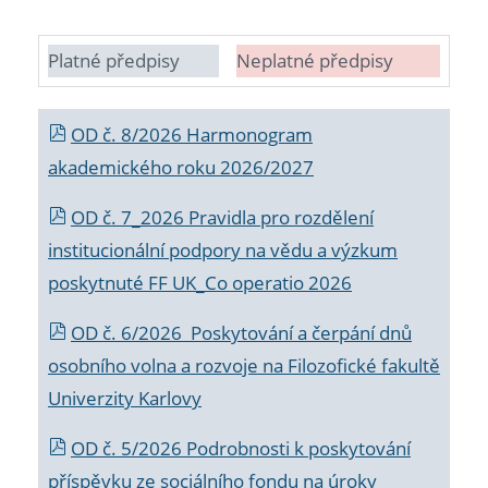
Platné předpisy
Neplatné předpisy
OD č. 8/2026 Harmonogram
akademického roku 2026/2027
OD č. 7_2026 Pravidla pro rozdělení
institucionální podpory na vědu a výzkum
poskytnuté FF UK_Co operatio 2026
OD č. 6/2026 Poskytování a čerpání dnů
osobního volna a rozvoje na Filozofické fakultě
Univerzity Karlovy
OD č. 5/2026 Podrobnosti k poskytování
příspěvku ze sociálního fondu na úroky