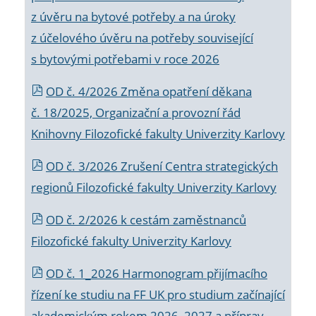
z úvěru na bytové potřeby a na úroky
z účelového úvěru na potřeby související
s bytovými potřebami v roce 2026
OD č. 4/2026 Změna opatření děkana
č. 18/2025, Organizační a provozní řád
Knihovny Filozofické fakulty Univerzity Karlovy
OD č. 3/2026 Zrušení Centra strategických
regionů Filozofické fakulty Univerzity Karlovy
OD č. 2/2026 k
cestám zaměstnanců
Filozofické fakulty Univerzity Karlovy
OD č. 1_2026 Harmonogram přijímacího
řízení ke studiu na FF UK pro studium začínající
akademickým rokem 2026_2027 a příprav