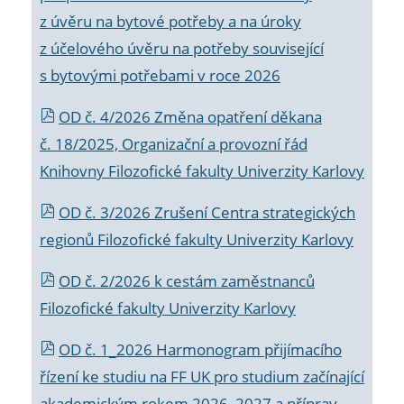
z úvěru na bytové potřeby a na úroky
z účelového úvěru na potřeby související
s bytovými potřebami v roce 2026
OD č. 4/2026 Změna opatření děkana
č. 18/2025, Organizační a provozní řád
Knihovny Filozofické fakulty Univerzity Karlovy
OD č. 3/2026 Zrušení Centra strategických
regionů Filozofické fakulty Univerzity Karlovy
OD č. 2/2026 k
cestám zaměstnanců
Filozofické fakulty Univerzity Karlovy
OD č. 1_2026 Harmonogram přijímacího
řízení ke studiu na FF UK pro studium začínající
akademickým rokem 2026_2027 a příprav