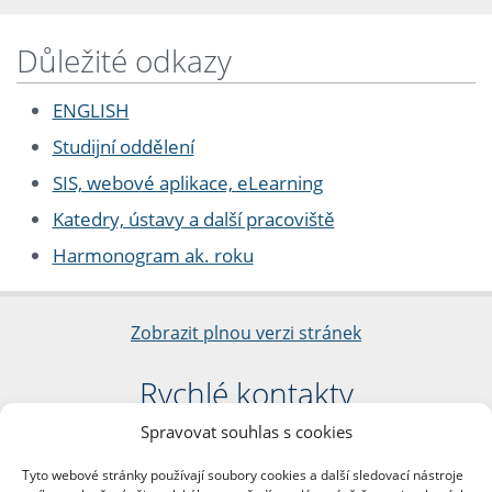
Důležité odkazy
ENGLISH
Studijní oddělení
SIS, webové aplikace, eLearning
Katedry, ústavy a další pracoviště
Harmonogram ak. roku
Zobrazit plnou verzi stránek
Rychlé kontakty
Spravovat souhlas s cookies
Filozofická fakulta
Univerzita Karlova
Tyto webové stránky používají soubory cookies a další sledovací nástroje
nám. Jana Palacha 1/2