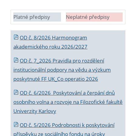
Platné předpisy
Neplatné předpisy
OD č. 8/2026 Harmonogram
akademického roku 2026/2027
OD č. 7_2026 Pravidla pro rozdělení
institucionální podpory na vědu a výzkum
poskytnuté FF UK_Co operatio 2026
OD č. 6/2026 Poskytování a čerpání dnů
osobního volna a rozvoje na Filozofické fakultě
Univerzity Karlovy
OD č. 5/2026 Podrobnosti k poskytování
příspěvku ze sociálního fondu na úroky