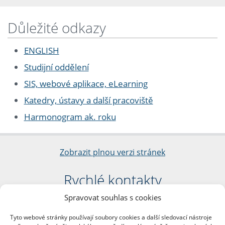
Důležité odkazy
ENGLISH
Studijní oddělení
SIS, webové aplikace, eLearning
Katedry, ústavy a další pracoviště
Harmonogram ak. roku
Zobrazit plnou verzi stránek
Rychlé kontakty
Spravovat souhlas s cookies
Filozofická fakulta
Univerzita Karlova
Tyto webové stránky používají soubory cookies a další sledovací nástroje
nám. Jana Palacha 1/2