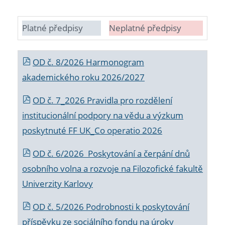
Platné předpisy
Neplatné předpisy
OD č. 8/2026 Harmonogram
akademického roku 2026/2027
OD č. 7_2026 Pravidla pro rozdělení
institucionální podpory na vědu a výzkum
poskytnuté FF UK_Co operatio 2026
OD č. 6/2026 Poskytování a čerpání dnů
osobního volna a rozvoje na Filozofické fakultě
Univerzity Karlovy
OD č. 5/2026 Podrobnosti k poskytování
příspěvku ze sociálního fondu na úroky