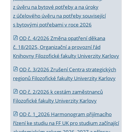
z úvěru na bytové potřeby a na úroky
z účelového úvěru na potřeby související
s bytovými potřebami v roce 2026
OD č. 4/2026 Změna opatření děkana
č. 18/2025, Organizační a provozní řád
Knihovny Filozofické fakulty Univerzity Karlovy
OD č. 3/2026 Zrušení Centra strategických
regionů Filozofické fakulty Univerzity Karlovy
OD č. 2/2026 k
cestám zaměstnanců
Filozofické fakulty Univerzity Karlovy
OD č. 1_2026 Harmonogram přijímacího
řízení ke studiu na FF UK pro studium začínající
akademickým rokem 2026_2027 a příprav