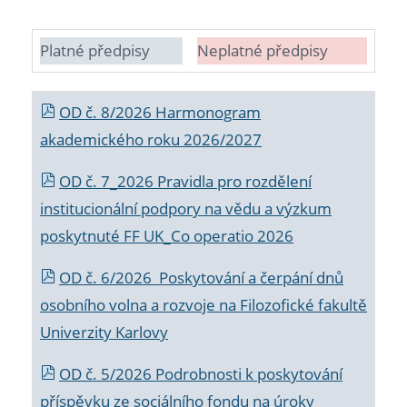
Platné předpisy
Neplatné předpisy
OD č. 8/2026 Harmonogram
akademického roku 2026/2027
OD č. 7_2026 Pravidla pro rozdělení
institucionální podpory na vědu a výzkum
poskytnuté FF UK_Co operatio 2026
OD č. 6/2026 Poskytování a čerpání dnů
osobního volna a rozvoje na Filozofické fakultě
Univerzity Karlovy
OD č. 5/2026 Podrobnosti k poskytování
příspěvku ze sociálního fondu na úroky