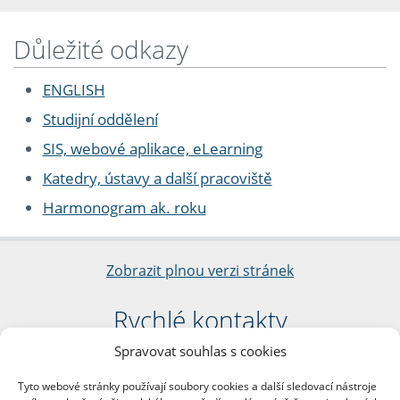
Důležité odkazy
ENGLISH
Studijní oddělení
SIS, webové aplikace, eLearning
Katedry, ústavy a další pracoviště
Harmonogram ak. roku
Zobrazit plnou verzi stránek
Rychlé kontakty
Spravovat souhlas s cookies
Filozofická fakulta
Univerzita Karlova
Tyto webové stránky používají soubory cookies a další sledovací nástroje
nám. Jana Palacha 1/2