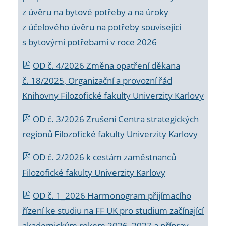
z úvěru na bytové potřeby a na úroky
z účelového úvěru na potřeby související
s bytovými potřebami v roce 2026
OD č. 4/2026 Změna opatření děkana
č. 18/2025, Organizační a provozní řád
Knihovny Filozofické fakulty Univerzity Karlovy
OD č. 3/2026 Zrušení Centra strategických
regionů Filozofické fakulty Univerzity Karlovy
OD č. 2/2026 k
cestám zaměstnanců
Filozofické fakulty Univerzity Karlovy
OD č. 1_2026 Harmonogram přijímacího
řízení ke studiu na FF UK pro studium začínající
akademickým rokem 2026_2027 a příprav