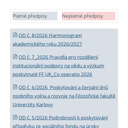
Platné předpisy
Neplatné předpisy
OD č. 8/2026 Harmonogram
akademického roku 2026/2027
OD č. 7_2026 Pravidla pro rozdělení
institucionální podpory na vědu a výzkum
poskytnuté FF UK_Co operatio 2026
OD č. 6/2026 Poskytování a čerpání dnů
osobního volna a rozvoje na Filozofické fakultě
Univerzity Karlovy
OD č. 5/2026 Podrobnosti k poskytování
příspěvku ze sociálního fondu na úroky