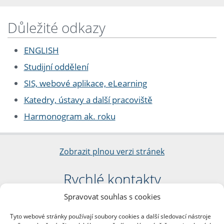
Důležité odkazy
ENGLISH
Studijní oddělení
SIS, webové aplikace, eLearning
Katedry, ústavy a další pracoviště
Harmonogram ak. roku
Zobrazit plnou verzi stránek
Rychlé kontakty
Spravovat souhlas s cookies
Filozofická fakulta
Univerzita Karlova
Tyto webové stránky používají soubory cookies a další sledovací nástroje
nám. Jana Palacha 1/2