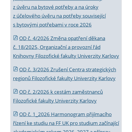
z úvěru na bytové potřeby a na úroky
z účelového úvěru na potřeby související
s bytovými potřebami v roce 2026
OD č. 4/2026 Změna opatření děkana
č. 18/2025, Organizační a provozní řád
Knihovny Filozofické fakulty Univerzity Karlovy
OD č. 3/2026 Zrušení Centra strategických
regionů Filozofické fakulty Univerzity Karlovy
OD č. 2/2026 k
cestám zaměstnanců
Filozofické fakulty Univerzity Karlovy
OD č. 1_2026 Harmonogram přijímacího
řízení ke studiu na FF UK pro studium začínající
akademickým rokem 2026_2027 a příprav