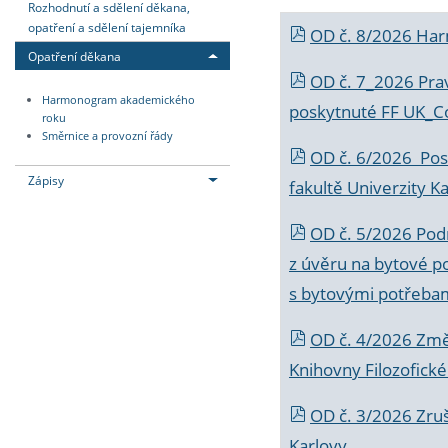
Rozhodnutí a sdělení děkana,
opatření a sdělení tajemníka
OD č. 8/2026 Ha
Opatření děkana
OD č. 7_2026 Prav
Harmonogram akademického
poskytnuté FF UK_C
roku
Směrnice a provozní řády
OD č. 6/2026 Posk
Zápisy
fakultě Univerzity K
OD č. 5/2026 Podr
z úvěru na bytové po
s bytovými potřebam
OD č. 4/2026 Změ
Knihovny Filozofické
OD č. 3/2026 Zruš
Karlovy