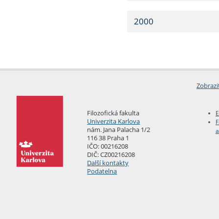
2000
Zobrazi
Filozofická fakulta
E
Univerzita Karlova
F
nám. Jana Palacha 1/2
a
116 38 Praha 1
IČO: 00216208
DIČ: CZ00216208
Další kontakty
Podatelna