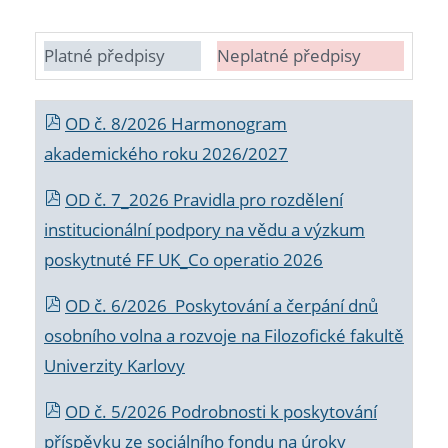
Platné předpisy
Neplatné předpisy
OD č. 8/2026 Harmonogram
akademického roku 2026/2027
OD č. 7_2026 Pravidla pro rozdělení
institucionální podpory na vědu a výzkum
poskytnuté FF UK_Co operatio 2026
OD č. 6/2026 Poskytování a čerpání dnů
osobního volna a rozvoje na Filozofické fakultě
Univerzity Karlovy
OD č. 5/2026 Podrobnosti k poskytování
příspěvku ze sociálního fondu na úroky