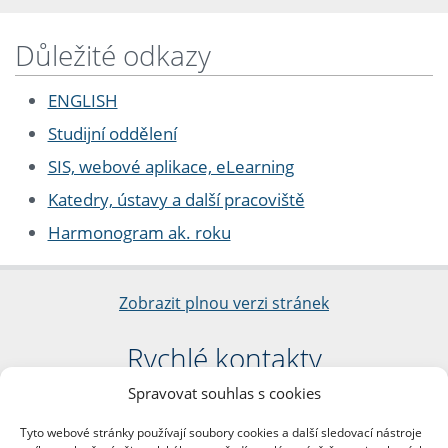
Důležité odkazy
ENGLISH
Studijní oddělení
SIS, webové aplikace, eLearning
Katedry, ústavy a další pracoviště
Harmonogram ak. roku
Zobrazit plnou verzi stránek
Rychlé kontakty
Spravovat souhlas s cookies
Filozofická fakulta
Univerzita Karlova
Tyto webové stránky používají soubory cookies a další sledovací nástroje
nám. Jana Palacha 1/2