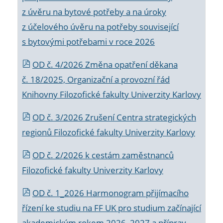
z úvěru na bytové potřeby a na úroky
z účelového úvěru na potřeby související
s bytovými potřebami v roce 2026
OD č. 4/2026 Změna opatření děkana
č. 18/2025, Organizační a provozní řád
Knihovny Filozofické fakulty Univerzity Karlovy
OD č. 3/2026 Zrušení Centra strategických
regionů Filozofické fakulty Univerzity Karlovy
OD č. 2/2026 k
cestám zaměstnanců
Filozofické fakulty Univerzity Karlovy
OD č. 1_2026 Harmonogram přijímacího
řízení ke studiu na FF UK pro studium začínající
akademickým rokem 2026_2027 a příprav