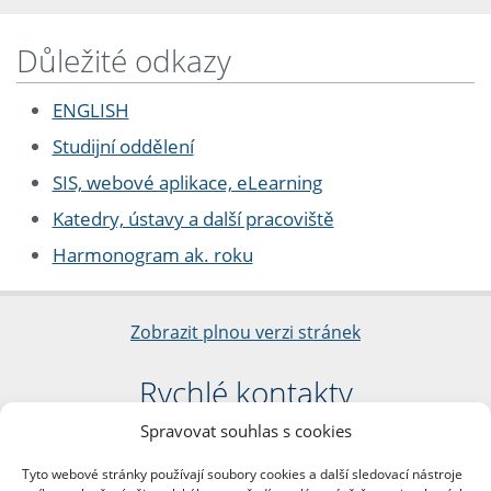
Důležité odkazy
ENGLISH
Studijní oddělení
SIS, webové aplikace, eLearning
Katedry, ústavy a další pracoviště
Harmonogram ak. roku
Zobrazit plnou verzi stránek
Rychlé kontakty
Spravovat souhlas s cookies
Filozofická fakulta
Univerzita Karlova
Tyto webové stránky používají soubory cookies a další sledovací nástroje
nám. Jana Palacha 1/2