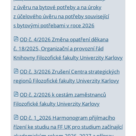
z úvěru na bytové potřeby a na úroky
z účelového úvěru na potřeby související
s bytovými potřebami v roce 2026
OD č. 4/2026 Změna opatření děkana
č. 18/2025, Organizační a provozní řád
Knihovny Filozofické fakulty Univerzity Karlovy
OD č. 3/2026 Zrušení Centra strategických
regionů Filozofické fakulty Univerzity Karlovy
OD č. 2/2026 k
cestám zaměstnanců
Filozofické fakulty Univerzity Karlovy
OD č. 1_2026 Harmonogram přijímacího
řízení ke studiu na FF UK pro studium začínající
akademickým rokem 2026_2027 a příprav