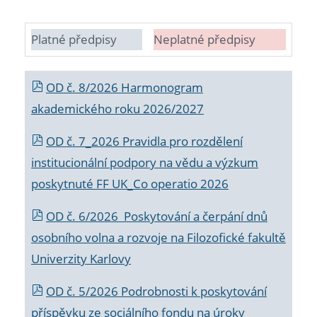
Platné předpisy
Neplatné předpisy
OD č. 8/2026 Harmonogram
akademického roku 2026/2027
OD č. 7_2026 Pravidla pro rozdělení
institucionální podpory na vědu a výzkum
poskytnuté FF UK_Co operatio 2026
OD č. 6/2026 Poskytování a čerpání dnů
osobního volna a rozvoje na Filozofické fakultě
Univerzity Karlovy
OD č. 5/2026 Podrobnosti k poskytování
příspěvku ze sociálního fondu na úroky