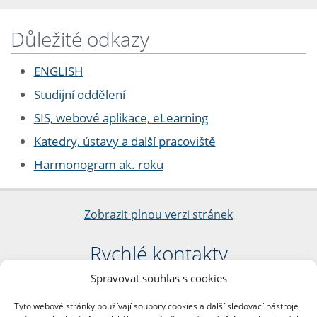
Důležité odkazy
ENGLISH
Studijní oddělení
SIS, webové aplikace, eLearning
Katedry, ústavy a další pracoviště
Harmonogram ak. roku
Zobrazit plnou verzi stránek
Rychlé kontakty
Spravovat souhlas s cookies
Filozofická fakulta
Univerzita Karlova
Tyto webové stránky používají soubory cookies a další sledovací nástroje
nám. Jana Palacha 1/2