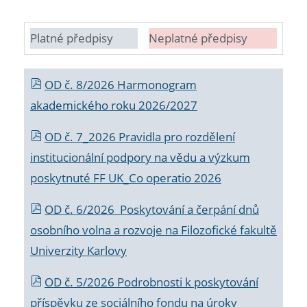
Platné předpisy
Neplatné předpisy
OD č. 8/2026 Harmonogram
akademického roku 2026/2027
OD č. 7_2026 Pravidla pro rozdělení
institucionální podpory na vědu a výzkum
poskytnuté FF UK_Co operatio 2026
OD č. 6/2026 Poskytování a čerpání dnů
osobního volna a rozvoje na Filozofické fakultě
Univerzity Karlovy
OD č. 5/2026 Podrobnosti k poskytování
příspěvku ze sociálního fondu na úroky