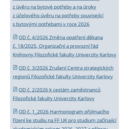
z úvěru na bytové potřeby a na úroky
z účelového úvěru na potřeby související
s bytovými potřebami v roce 2026
OD č. 4/2026 Změna opatření děkana
č. 18/2025, Organizační a provozní řád
Knihovny Filozofické fakulty Univerzity Karlovy
OD č. 3/2026 Zrušení Centra strategických
regionů Filozofické fakulty Univerzity Karlovy
OD č. 2/2026 k
cestám zaměstnanců
Filozofické fakulty Univerzity Karlovy
OD č. 1_2026 Harmonogram přijímacího
řízení ke studiu na FF UK pro studium začínající
akademickým rokem 2026_2027 a příprav