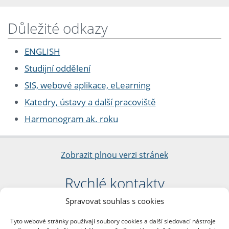
Důležité odkazy
ENGLISH
Studijní oddělení
SIS, webové aplikace, eLearning
Katedry, ústavy a další pracoviště
Harmonogram ak. roku
Zobrazit plnou verzi stránek
Rychlé kontakty
Spravovat souhlas s cookies
Filozofická fakulta
Univerzita Karlova
Tyto webové stránky používají soubory cookies a další sledovací nástroje
nám. Jana Palacha 1/2