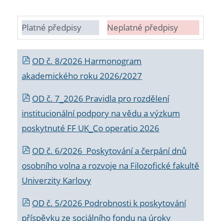
Platné předpisy
Neplatné předpisy
OD č. 8/2026 Harmonogram
akademického roku 2026/2027
OD č. 7_2026 Pravidla pro rozdělení
institucionální podpory na vědu a výzkum
poskytnuté FF UK_Co operatio 2026
OD č. 6/2026 Poskytování a čerpání dnů
osobního volna a rozvoje na Filozofické fakultě
Univerzity Karlovy
OD č. 5/2026 Podrobnosti k poskytování
příspěvku ze sociálního fondu na úroky