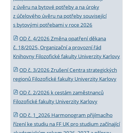
z úvěru na bytové potřeby a na úroky
z účelového úvěru na potřeby související
s bytovými potřebami v roce 2026
OD č. 4/2026 Změna opatření děkana
č. 18/2025, Organizační a provozní řád
Knihovny Filozofické fakulty Univerzity Karlovy
OD č. 3/2026 Zrušení Centra strategických
regionů Filozofické fakulty Univerzity Karlovy
OD č. 2/2026 k
cestám zaměstnanců
Filozofické fakulty Univerzity Karlovy
OD č. 1_2026 Harmonogram přijímacího
řízení ke studiu na FF UK pro studium začínající
akademickým rokem 2026_2027 a příprav