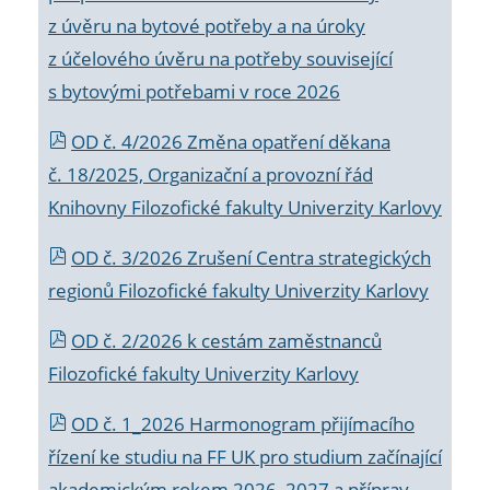
z úvěru na bytové potřeby a na úroky
z účelového úvěru na potřeby související
s bytovými potřebami v roce 2026
OD č. 4/2026 Změna opatření děkana
č. 18/2025, Organizační a provozní řád
Knihovny Filozofické fakulty Univerzity Karlovy
OD č. 3/2026 Zrušení Centra strategických
regionů Filozofické fakulty Univerzity Karlovy
OD č. 2/2026 k
cestám zaměstnanců
Filozofické fakulty Univerzity Karlovy
OD č. 1_2026 Harmonogram přijímacího
řízení ke studiu na FF UK pro studium začínající
akademickým rokem 2026_2027 a příprav