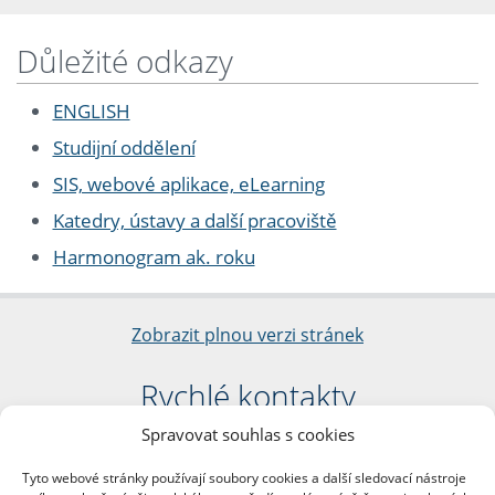
Důležité odkazy
ENGLISH
Studijní oddělení
SIS, webové aplikace, eLearning
Katedry, ústavy a další pracoviště
Harmonogram ak. roku
Zobrazit plnou verzi stránek
Rychlé kontakty
Spravovat souhlas s cookies
Filozofická fakulta
Univerzita Karlova
Tyto webové stránky používají soubory cookies a další sledovací nástroje
nám. Jana Palacha 1/2