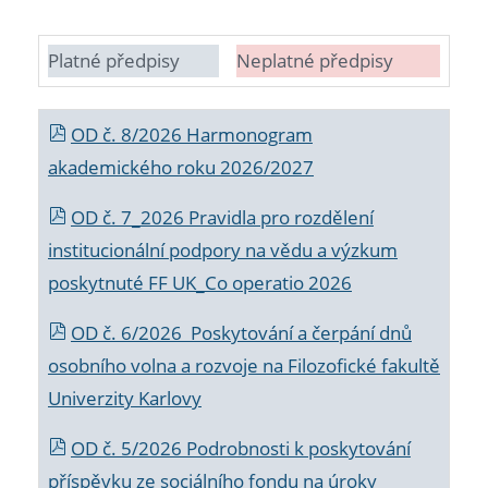
Platné předpisy
Neplatné předpisy
OD č. 8/2026 Harmonogram
akademického roku 2026/2027
OD č. 7_2026 Pravidla pro rozdělení
institucionální podpory na vědu a výzkum
poskytnuté FF UK_Co operatio 2026
OD č. 6/2026 Poskytování a čerpání dnů
osobního volna a rozvoje na Filozofické fakultě
Univerzity Karlovy
OD č. 5/2026 Podrobnosti k poskytování
příspěvku ze sociálního fondu na úroky