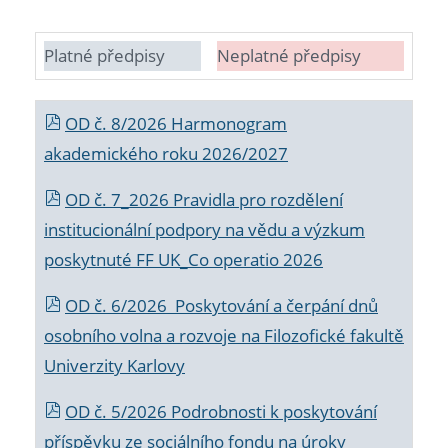
Platné předpisy
Neplatné předpisy
OD č. 8/2026 Harmonogram
akademického roku 2026/2027
OD č. 7_2026 Pravidla pro rozdělení
institucionální podpory na vědu a výzkum
poskytnuté FF UK_Co operatio 2026
OD č. 6/2026 Poskytování a čerpání dnů
osobního volna a rozvoje na Filozofické fakultě
Univerzity Karlovy
OD č. 5/2026 Podrobnosti k poskytování
příspěvku ze sociálního fondu na úroky