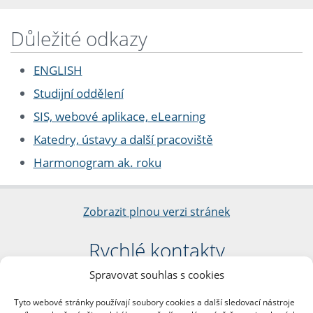
Důležité odkazy
ENGLISH
Studijní oddělení
SIS, webové aplikace, eLearning
Katedry, ústavy a další pracoviště
Harmonogram ak. roku
Zobrazit plnou verzi stránek
Rychlé kontakty
Spravovat souhlas s cookies
Filozofická fakulta
Univerzita Karlova
Tyto webové stránky používají soubory cookies a další sledovací nástroje
nám. Jana Palacha 1/2