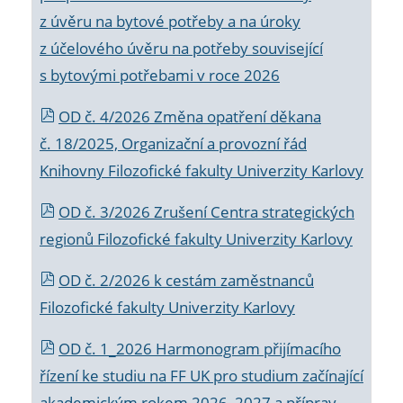
z úvěru na bytové potřeby a na úroky
z účelového úvěru na potřeby související
s bytovými potřebami v roce 2026
OD č. 4/2026 Změna opatření děkana
č. 18/2025, Organizační a provozní řád
Knihovny Filozofické fakulty Univerzity Karlovy
OD č. 3/2026 Zrušení Centra strategických
regionů Filozofické fakulty Univerzity Karlovy
OD č. 2/2026 k
cestám zaměstnanců
Filozofické fakulty Univerzity Karlovy
OD č. 1_2026 Harmonogram přijímacího
řízení ke studiu na FF UK pro studium začínající
akademickým rokem 2026_2027 a příprav