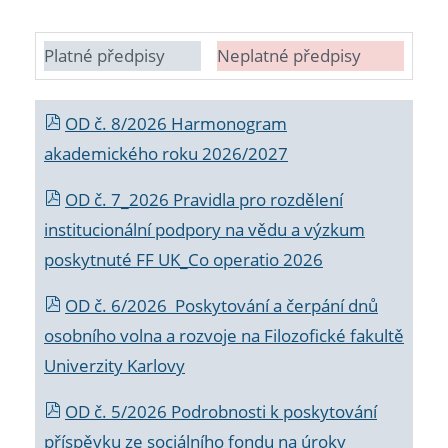
Platné předpisy
Neplatné předpisy
OD č. 8/2026 Harmonogram
akademického roku 2026/2027
OD č. 7_2026 Pravidla pro rozdělení
institucionální podpory na vědu a výzkum
poskytnuté FF UK_Co operatio 2026
OD č. 6/2026 Poskytování a čerpání dnů
osobního volna a rozvoje na Filozofické fakultě
Univerzity Karlovy
OD č. 5/2026 Podrobnosti k poskytování
příspěvku ze sociálního fondu na úroky