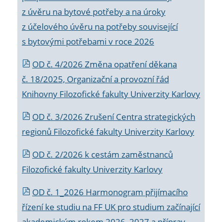
z úvěru na bytové potřeby a na úroky
z účelového úvěru na potřeby související
s bytovými potřebami v roce 2026
OD č. 4/2026 Změna opatření děkana
č. 18/2025, Organizační a provozní řád
Knihovny Filozofické fakulty Univerzity Karlovy
OD č. 3/2026 Zrušení Centra strategických
regionů Filozofické fakulty Univerzity Karlovy
OD č. 2/2026 k
cestám zaměstnanců
Filozofické fakulty Univerzity Karlovy
OD č. 1_2026 Harmonogram přijímacího
řízení ke studiu na FF UK pro studium začínající
akademickým rokem 2026_2027 a příprav