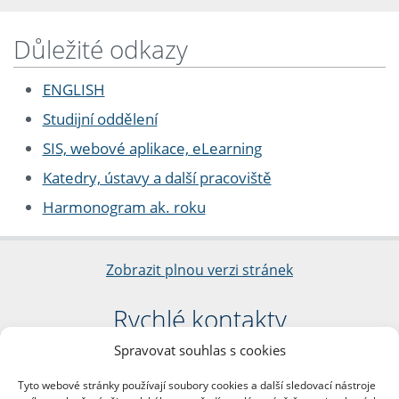
Důležité odkazy
ENGLISH
Studijní oddělení
SIS, webové aplikace, eLearning
Katedry, ústavy a další pracoviště
Harmonogram ak. roku
Zobrazit plnou verzi stránek
Rychlé kontakty
Spravovat souhlas s cookies
Filozofická fakulta
Univerzita Karlova
Tyto webové stránky používají soubory cookies a další sledovací nástroje
nám. Jana Palacha 1/2