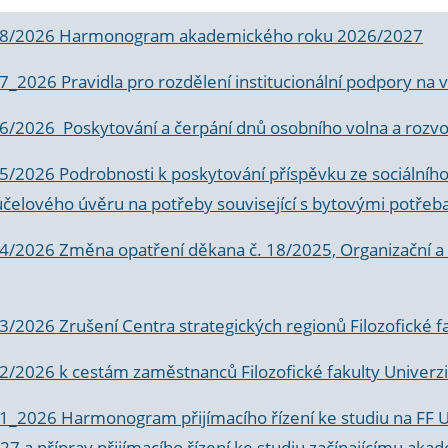
 8/2026 Harmonogram akademického roku 2026/2027
 7_2026 Pravidla pro rozdělení institucionální podpory n
6/2026 Poskytování a čerpání dnů osobního volna a rozvoje
 5/2026 Podrobnosti k poskytování příspěvku ze sociálníh
účelového úvěru na potřeby související s bytovými potřeb
 4/2026 Změna opatření děkana č. 18/2025, Organizační a p
3/2026 Zrušení Centra strategických regionů Filozofické f
 2/2026 k
cestám zaměstnanců Filozofické fakulty Univerzi
 1_2026 Harmonogram přijímacího řízení ke studiu na FF 
7 a příprav přijímacího řízení ke studiu začínajícímu 