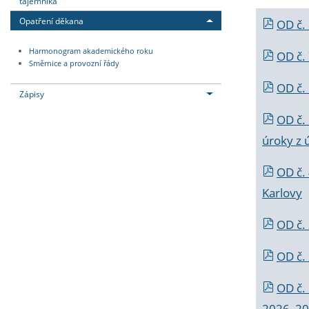
tajemníka
Opatření děkana
OD č.
Harmonogram akademického roku
OD č.
Směrnice a provozní řády
OD č. 
Zápisy
OD č.
úroky z 
OD č.
Karlovy
OD č. 
OD č.
OD č.
2026_202