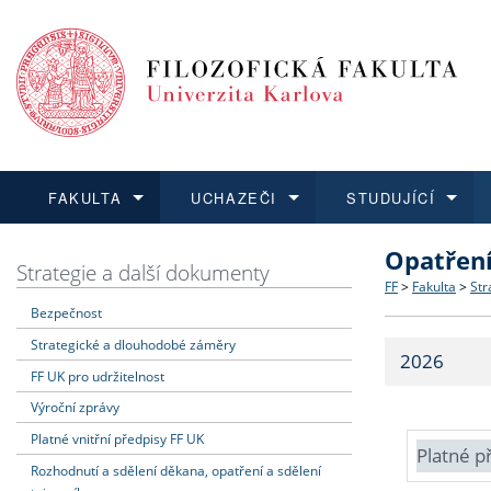
FAKULTA
UCHAZEČI
STUDUJÍCÍ
Opatřen
FAKULTA
UCHAZEČI
STUDUJÍCÍ
VĚDA A VÝZKUM
ZAHRANIČÍ
Struktura a
Co studova
Bakalářsk
O vědě a 
Aktuální n
Strategie a další dokumenty
FF
>
Fakulta
>
Str
Bezpečnost
Dozvědět se více
Podat přihlášku
Dozvědět se více
Dozvědět se více
Dozvědět se více
Strategie 
Učitelské 
Doktorské
Akademické
Vyjíždějící
Strategické a dlouhodobé záměry
2026
Podpora a
Informace 
Rigorózní 
Granty a p
Přijíždějíc
FF UK pro udržitelnost
Výroční zprávy
Absolventi
Vyjíždějíc
Platné vnitřní předpisy FF UK
Platné p
Rozhodnutí a sdělení děkana, opatření a sdělení
Fakultní š