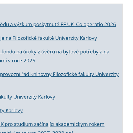
a vědu a výzkum poskytnuté FF UK_Co operatio 2026
 na Filozofické fakultě Univerzity Karlovy
o fondu na úroky z úvěru na bytové potřeby a na
ami v roce 2026
rovozní řád Knihovny Filozofické fakulty Univerzity
akulty Univerzity Karlovy
ty Karlovy
UK pro studium začínající akademickým rokem
akademickým rokem 2027_2028.pdf