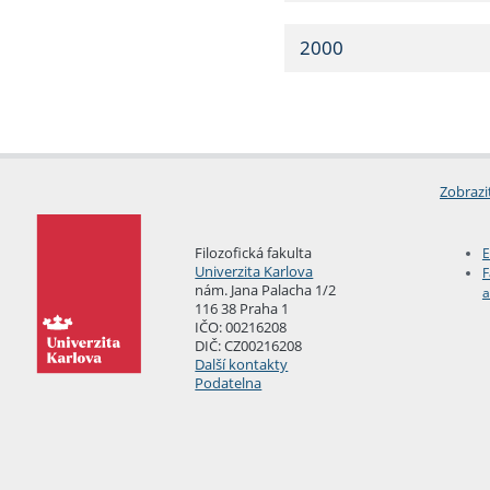
2000
Zobrazi
Filozofická fakulta
E
Univerzita Karlova
F
nám. Jana Palacha 1/2
a
116 38 Praha 1
IČO: 00216208
DIČ: CZ00216208
Další kontakty
Podatelna