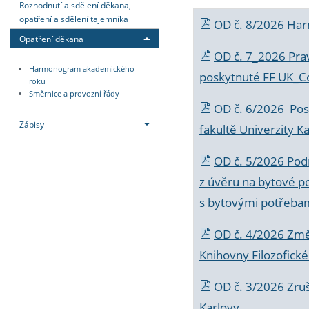
Rozhodnutí a sdělení děkana,
opatření a sdělení tajemníka
OD č. 8/2026 Ha
Opatření děkana
OD č. 7_2026 Prav
Harmonogram akademického
poskytnuté FF UK_C
roku
Směrnice a provozní řády
OD č. 6/2026 Posk
Zápisy
fakultě Univerzity K
OD č. 5/2026 Podr
z úvěru na bytové po
s bytovými potřebam
OD č. 4/2026 Změ
Knihovny Filozofické
OD č. 3/2026 Zruš
Karlovy