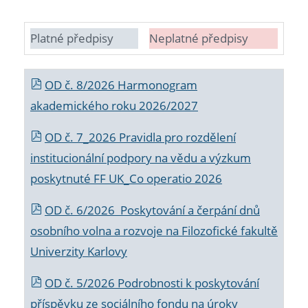
Platné předpisy
Neplatné předpisy
OD č. 8/2026 Harmonogram
akademického roku 2026/2027
OD č. 7_2026 Pravidla pro rozdělení
institucionální podpory na vědu a výzkum
poskytnuté FF UK_Co operatio 2026
OD č. 6/2026 Poskytování a čerpání dnů
osobního volna a rozvoje na Filozofické fakultě
Univerzity Karlovy
OD č. 5/2026 Podrobnosti k poskytování
příspěvku ze sociálního fondu na úroky