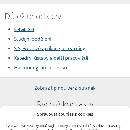
Důležité odkazy
ENGLISH
Studijní oddělení
SIS, webové aplikace, eLearning
Katedry, ústavy a další pracoviště
Harmonogram ak. roku
Zobrazit plnou verzi stránek
Rychlé kontakty
Spravovat souhlas s cookies
Filozofická fakulta
Univerzita Karlova
Tyto webové stránky používají soubory cookies a další sledovací nástroje
nám. Jana Palacha 1/2