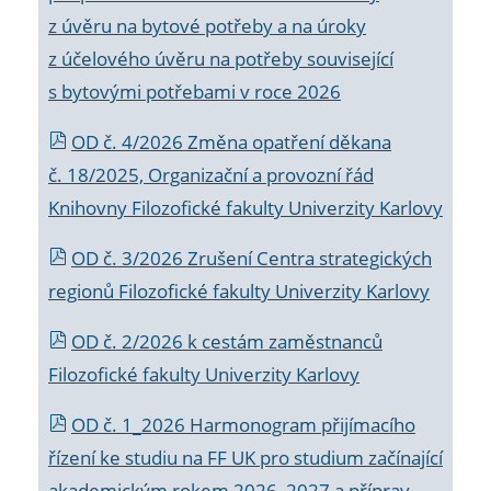
z úvěru na bytové potřeby a na úroky
z účelového úvěru na potřeby související
s bytovými potřebami v roce 2026
OD č. 4/2026 Změna opatření děkana
č. 18/2025, Organizační a provozní řád
Knihovny Filozofické fakulty Univerzity Karlovy
OD č. 3/2026 Zrušení Centra strategických
regionů Filozofické fakulty Univerzity Karlovy
OD č. 2/2026 k
cestám zaměstnanců
Filozofické fakulty Univerzity Karlovy
OD č. 1_2026 Harmonogram přijímacího
řízení ke studiu na FF UK pro studium začínající
akademickým rokem 2026_2027 a příprav