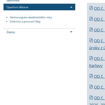
tajemníka
Opatření děkana
OD č.
Harmonogram akademického roku
OD č.
Směrnice a provozní řády
OD č. 
Zápisy
OD č.
úroky z 
OD č.
Karlovy
OD č. 
OD č.
OD č.
2026_202