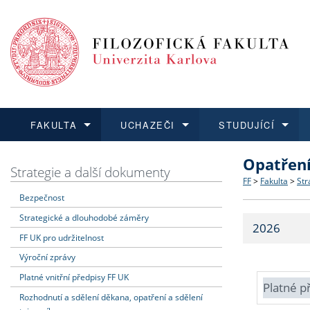
FAKULTA
UCHAZEČI
STUDUJÍCÍ
Opatřen
FAKULTA
UCHAZEČI
STUDUJÍCÍ
VĚDA A VÝZKUM
ZAHRANIČÍ
Struktura a
Co studova
Bakalářsk
O vědě a 
Aktuální n
Strategie a další dokumenty
FF
>
Fakulta
>
Str
Bezpečnost
Dozvědět se více
Podat přihlášku
Dozvědět se více
Dozvědět se více
Dozvědět se více
Strategie 
Učitelské 
Doktorské
Akademické
Vyjíždějící
Strategické a dlouhodobé záměry
2026
Podpora a
Informace 
Rigorózní 
Granty a p
Přijíždějíc
FF UK pro udržitelnost
Výroční zprávy
Absolventi
Vyjíždějíc
Platné vnitřní předpisy FF UK
Platné p
Rozhodnutí a sdělení děkana, opatření a sdělení
Fakultní š