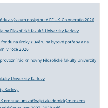
a vědu a výzkum poskytnuté FF UK_Co operatio 2026
 na Filozofické fakultě Univerzity Karlovy
o fondu na úroky z úvěru na bytové potřeby a na
ami v roce 2026
rovozní řád Knihovny Filozofické fakulty Univerzity
akulty Univerzity Karlovy
ty Karlovy
UK pro studium začínající akademickým rokem
akademickým rokem 2027_2028.pdf