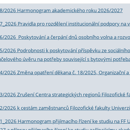
 8/2026 Harmonogram akademického roku 2026/2027
 7_2026 Pravidla pro rozdělení institucionální podpory n
6/2026 Poskytování a čerpání dnů osobního volna a rozvoje
 5/2026 Podrobnosti k poskytování příspěvku ze sociálníh
účelového úvěru na potřeby související s bytovými potřeb
 4/2026 Změna opatření děkana č. 18/2025, Organizační a p
3/2026 Zrušení Centra strategických regionů Filozofické f
 2/2026 k
cestám zaměstnanců Filozofické fakulty Univerzi
 1_2026 Harmonogram přijímacího řízení ke studiu na FF 
7 a příprav přijímacího řízení ke studiu začínajícímu 