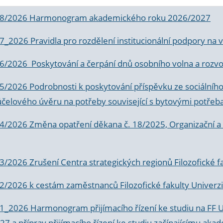
 8/2026 Harmonogram akademického roku 2026/2027
 7_2026 Pravidla pro rozdělení institucionální podpory n
6/2026 Poskytování a čerpání dnů osobního volna a rozvoje
 5/2026 Podrobnosti k poskytování příspěvku ze sociálníh
účelového úvěru na potřeby související s bytovými potřeb
 4/2026 Změna opatření děkana č. 18/2025, Organizační a p
3/2026 Zrušení Centra strategických regionů Filozofické f
 2/2026 k
cestám zaměstnanců Filozofické fakulty Univerzi
 1_2026 Harmonogram přijímacího řízení ke studiu na FF 
7 a příprav přijímacího řízení ke studiu začínajícímu 