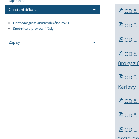
tajemníka
Opatření děkana
OD č.
Harmonogram akademického roku
OD č.
Směrnice a provozní řády
OD č. 
Zápisy
OD č.
úroky z 
OD č.
Karlovy
OD č. 
OD č.
OD č.
2026_202