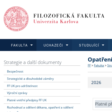
FAKULTA
UCHAZEČI
STUDUJÍCÍ
Opatřen
FAKULTA
UCHAZEČI
STUDUJÍCÍ
VĚDA A VÝZKUM
ZAHRANIČÍ
Struktura a
Co studova
Bakalářsk
O vědě a 
Aktuální n
Strategie a další dokumenty
FF
>
Fakulta
>
Str
Bezpečnost
Dozvědět se více
Podat přihlášku
Dozvědět se více
Dozvědět se více
Dozvědět se více
Strategie 
Učitelské 
Doktorské
Akademické
Vyjíždějící
Strategické a dlouhodobé záměry
2026
Podpora a
Informace 
Rigorózní 
Granty a p
Přijíždějíc
FF UK pro udržitelnost
Výroční zprávy
Absolventi
Vyjíždějíc
Platné vnitřní předpisy FF UK
Platné p
Rozhodnutí a sdělení děkana, opatření a sdělení
Fakultní š