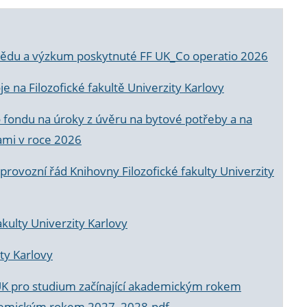
a vědu a výzkum poskytnuté FF UK_Co operatio 2026
 na Filozofické fakultě Univerzity Karlovy
o fondu na úroky z úvěru na bytové potřeby a na
ami v roce 2026
rovozní řád Knihovny Filozofické fakulty Univerzity
akulty Univerzity Karlovy
ty Karlovy
UK pro studium začínající akademickým rokem
akademickým rokem 2027_2028.pdf