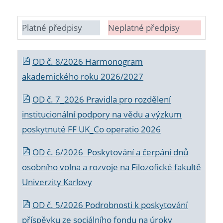
Platné předpisy
Neplatné předpisy
OD č. 8/2026 Harmonogram
akademického roku 2026/2027
OD č. 7_2026 Pravidla pro rozdělení
institucionální podpory na vědu a výzkum
poskytnuté FF UK_Co operatio 2026
OD č. 6/2026 Poskytování a čerpání dnů
osobního volna a rozvoje na Filozofické fakultě
Univerzity Karlovy
OD č. 5/2026 Podrobnosti k poskytování
příspěvku ze sociálního fondu na úroky