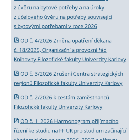
z úvěru na bytové potřeby a na úroky
z účelového úvěru na potřeby související
s bytovými potřebami v roce 2026
OD č. 4/2026 Změna opatření děkana
č. 18/2025, Organizační a provozní řád
Knihovny Filozofické fakulty Univerzity Karlovy
OD č. 3/2026 Zrušení Centra strategických
regionů Filozofické fakulty Univerzity Karlovy
OD č. 2/2026 k
cestám zaměstnanců
Filozofické fakulty Univerzity Karlovy
OD č. 1_2026 Harmonogram přijímacího
řízení ke studiu na FF UK pro studium začínající
akademickým rokem 2026_2027 a příprav