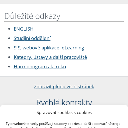
Důležité odkazy
ENGLISH
Studijní oddělení
SIS, webové aplikace, eLearning
Katedry, ústavy a další pracoviště
Harmonogram ak. roku
Zobrazit plnou verzi stránek
Rychlé kontakty
Spravovat souhlas s cookies
Filozofická fakulta
Univerzita Karlova
Tyto webové stránky používají soubory cookies a další sledovací nástroje
nám. Jana Palacha 1/2