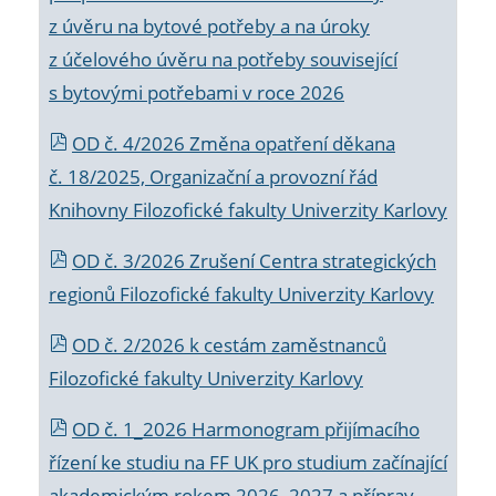
z úvěru na bytové potřeby a na úroky
z účelového úvěru na potřeby související
s bytovými potřebami v roce 2026
OD č. 4/2026 Změna opatření děkana
č. 18/2025, Organizační a provozní řád
Knihovny Filozofické fakulty Univerzity Karlovy
OD č. 3/2026 Zrušení Centra strategických
regionů Filozofické fakulty Univerzity Karlovy
OD č. 2/2026 k
cestám zaměstnanců
Filozofické fakulty Univerzity Karlovy
OD č. 1_2026 Harmonogram přijímacího
řízení ke studiu na FF UK pro studium začínající
akademickým rokem 2026_2027 a příprav