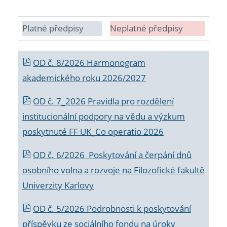
Platné předpisy
Neplatné předpisy
OD č. 8/2026 Harmonogram
akademického roku 2026/2027
OD č. 7_2026 Pravidla pro rozdělení
institucionální podpory na vědu a výzkum
poskytnuté FF UK_Co operatio 2026
OD č. 6/2026 Poskytování a čerpání dnů
osobního volna a rozvoje na Filozofické fakultě
Univerzity Karlovy
OD č. 5/2026 Podrobnosti k poskytování
příspěvku ze sociálního fondu na úroky