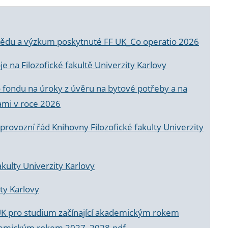
a vědu a výzkum poskytnuté FF UK_Co operatio 2026
 na Filozofické fakultě Univerzity Karlovy
o fondu na úroky z úvěru na bytové potřeby a na
ami v roce 2026
rovozní řád Knihovny Filozofické fakulty Univerzity
akulty Univerzity Karlovy
ty Karlovy
UK pro studium začínající akademickým rokem
akademickým rokem 2027_2028.pdf