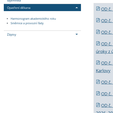
tajemníka
Opatření děkana
OD č.
Harmonogram akademického roku
OD č.
Směrnice a provozní řády
OD č. 
Zápisy
OD č.
úroky z 
OD č.
Karlovy
OD č. 
OD č.
OD č.
2026_202