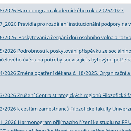
 8/2026 Harmonogram akademického roku 2026/2027
 7_2026 Pravidla pro rozdělení institucionální podpory n
6/2026 Poskytování a čerpání dnů osobního volna a rozvoje
 5/2026 Podrobnosti k poskytování příspěvku ze sociálníh
účelového úvěru na potřeby související s bytovými potřeb
 4/2026 Změna opatření děkana č. 18/2025, Organizační a p
3/2026 Zrušení Centra strategických regionů Filozofické f
 2/2026 k
cestám zaměstnanců Filozofické fakulty Univerzi
 1_2026 Harmonogram přijímacího řízení ke studiu na FF 
7 a příprav přijímacího řízení ke studiu začínajícímu 