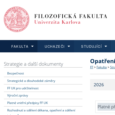
FAKULTA
UCHAZEČI
STUDUJÍCÍ
Opatřen
FAKULTA
UCHAZEČI
STUDUJÍCÍ
VĚDA A VÝZKUM
ZAHRANIČÍ
Struktura a
Co studova
Bakalářsk
O vědě a 
Aktuální n
Strategie a další dokumenty
FF
>
Fakulta
>
Str
Bezpečnost
Dozvědět se více
Podat přihlášku
Dozvědět se více
Dozvědět se více
Dozvědět se více
Strategie 
Učitelské 
Doktorské
Akademické
Vyjíždějící
Strategické a dlouhodobé záměry
2026
Podpora a
Informace 
Rigorózní 
Granty a p
Přijíždějíc
FF UK pro udržitelnost
Výroční zprávy
Absolventi
Vyjíždějíc
Platné vnitřní předpisy FF UK
Platné p
Rozhodnutí a sdělení děkana, opatření a sdělení
Fakultní š