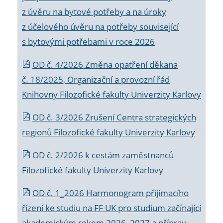
z úvěru na bytové potřeby a na úroky
z účelového úvěru na potřeby související
s bytovými potřebami v roce 2026
OD č. 4/2026 Změna opatření děkana
č. 18/2025, Organizační a provozní řád
Knihovny Filozofické fakulty Univerzity Karlovy
OD č. 3/2026 Zrušení Centra strategických
regionů Filozofické fakulty Univerzity Karlovy
OD č. 2/2026 k
cestám zaměstnanců
Filozofické fakulty Univerzity Karlovy
OD č. 1_2026 Harmonogram přijímacího
řízení ke studiu na FF UK pro studium začínající
akademickým rokem 2026_2027 a příprav