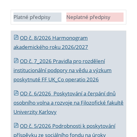
Platné předpisy
Neplatné předpisy
OD č. 8/2026 Harmonogram
akademického roku 2026/2027
OD č. 7_2026 Pravidla pro rozdělení
institucionální podpory na vědu a výzkum
poskytnuté FF UK_Co operatio 2026
OD č. 6/2026 Poskytování a čerpání dnů
osobního volna a rozvoje na Filozofické fakultě
Univerzity Karlovy
OD č. 5/2026 Podrobnosti k poskytování
příspěvku ze sociálního fondu na úroky