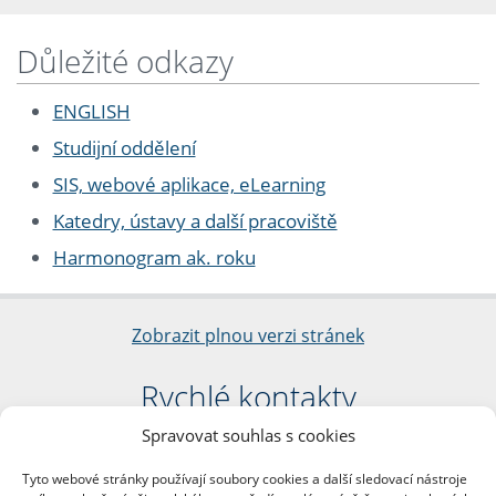
Důležité odkazy
ENGLISH
Studijní oddělení
SIS, webové aplikace, eLearning
Katedry, ústavy a další pracoviště
Harmonogram ak. roku
Zobrazit plnou verzi stránek
Rychlé kontakty
Spravovat souhlas s cookies
Filozofická fakulta
Univerzita Karlova
Tyto webové stránky používají soubory cookies a další sledovací nástroje
nám. Jana Palacha 1/2