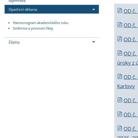
tajemníka
Opatření děkana
OD č.
Harmonogram akademického roku
OD č.
Směrnice a provozní řády
OD č. 
Zápisy
OD č.
úroky z 
OD č.
Karlovy
OD č. 
OD č.
OD č.
2026_202