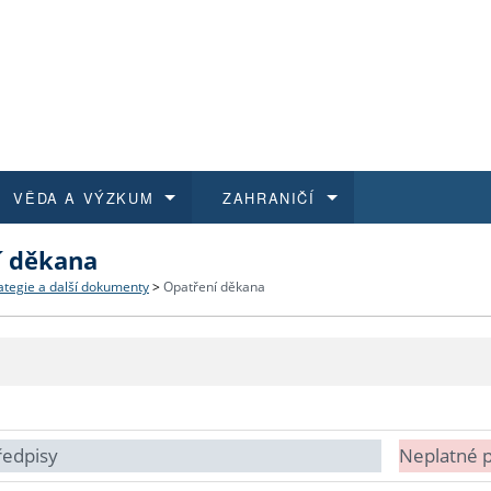
VĚDA A VÝZKUM
ZAHRANIČÍ
í děkana
 historie
t a jak se přihlásit
é a magisterské studium
výzkumu na FF UK
abídky a výběrová řízení
Pro m
Kurzy
Kurzy
Trans
Přijíž
ategie a další dokumenty
>
Opatření děkana
a další dokumenty
studijní programy
 studium
 kvalifikace
 studenti
Kniho
Progr
Studu
Vědec
Mimof
 benefity pro zaměstnance
k průběhu přijímacího řízení
řízení
rojekty
í studenti
E-sho
Univer
Podpor
Publi
East 
 fakulty
í zaměstnanci
Výběr
ředpisy
Neplatné 
koly FF UK
Vydav