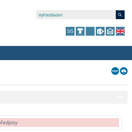
édia a veřejnost
 dalšího vzdělávání
 dalšího vzdělávání
fer & Impact Office
dějící zaměstnanci
vna
amy s mikrocertifikátem
jící se specifickými potřebami
ké ceny a fondy
akultní financování výjezdů
p fakulty
zita třetího věku
a a benefity pro studující
kace
and Central European Studies
ová řízení
předpisy
atelství FF UK