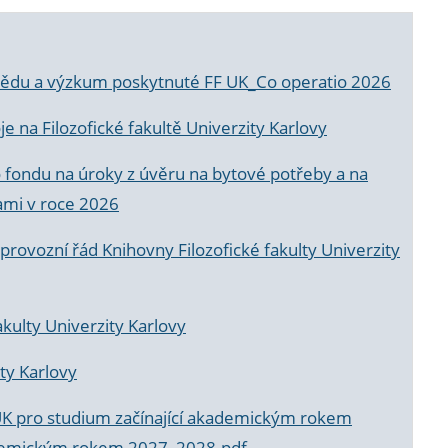
a vědu a výzkum poskytnuté FF UK_Co operatio 2026
 na Filozofické fakultě Univerzity Karlovy
o fondu na úroky z úvěru na bytové potřeby a na
ami v roce 2026
rovozní řád Knihovny Filozofické fakulty Univerzity
akulty Univerzity Karlovy
ty Karlovy
UK pro studium začínající akademickým rokem
akademickým rokem 2027_2028.pdf