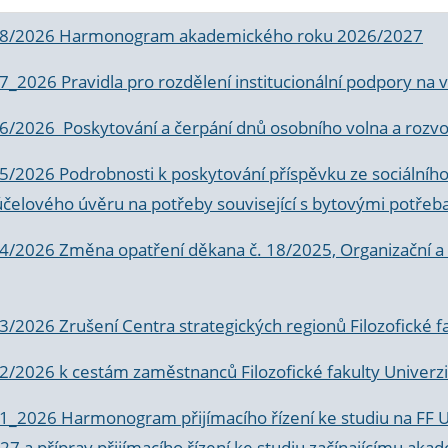
 8/2026 Harmonogram akademického roku 2026/2027
 7_2026 Pravidla pro rozdělení institucionální podpory n
6/2026 Poskytování a čerpání dnů osobního volna a rozvoje
 5/2026 Podrobnosti k poskytování příspěvku ze sociálníh
účelového úvěru na potřeby související s bytovými potřeb
 4/2026 Změna opatření děkana č. 18/2025, Organizační a p
3/2026 Zrušení Centra strategických regionů Filozofické f
 2/2026 k
cestám zaměstnanců Filozofické fakulty Univerzi
 1_2026 Harmonogram přijímacího řízení ke studiu na FF 
7 a příprav přijímacího řízení ke studiu začínajícímu 