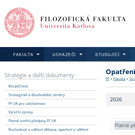
FAKULTA
UCHAZEČI
STUDUJÍCÍ
Opatřen
FAKULTA
UCHAZEČI
STUDUJÍCÍ
VĚDA A VÝZKUM
ZAHRANIČÍ
Struktura a
Co studova
Bakalářsk
O vědě a 
Aktuální n
Strategie a další dokumenty
FF
>
Fakulta
>
Str
Bezpečnost
Dozvědět se více
Podat přihlášku
Dozvědět se více
Dozvědět se více
Dozvědět se více
Strategie 
Učitelské 
Doktorské
Akademické
Vyjíždějící
Strategické a dlouhodobé záměry
2026
Podpora a
Informace 
Rigorózní 
Granty a p
Přijíždějíc
FF UK pro udržitelnost
Výroční zprávy
Absolventi
Vyjíždějíc
Platné vnitřní předpisy FF UK
Platné p
Rozhodnutí a sdělení děkana, opatření a sdělení
Fakultní š