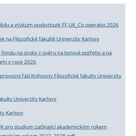
a vědu a výzkum poskytnuté FF UK_Co operatio 2026
 na Filozofické fakultě Univerzity Karlovy
o fondu na úroky z úvěru na bytové potřeby a na
ami v roce 2026
rovozní řád Knihovny Filozofické fakulty Univerzity
akulty Univerzity Karlovy
ty Karlovy
UK pro studium začínající akademickým rokem
akademickým rokem 2027_2028.pdf