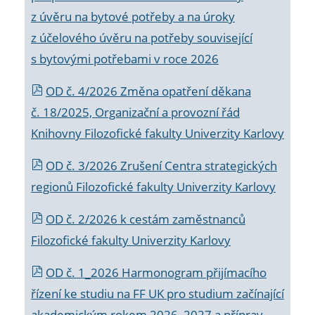
z úvěru na bytové potřeby a na úroky
z účelového úvěru na potřeby související
s bytovými potřebami v roce 2026
OD č. 4/2026 Změna opatření děkana
č. 18/2025, Organizační a provozní řád
Knihovny Filozofické fakulty Univerzity Karlovy
OD č. 3/2026 Zrušení Centra strategických
regionů Filozofické fakulty Univerzity Karlovy
OD č. 2/2026 k
cestám zaměstnanců
Filozofické fakulty Univerzity Karlovy
OD č. 1_2026 Harmonogram přijímacího
řízení ke studiu na FF UK pro studium začínající
akademickým rokem 2026_2027 a příprav