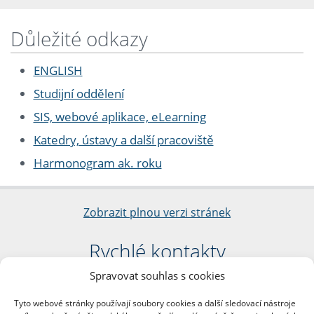
Důležité odkazy
ENGLISH
Studijní oddělení
SIS, webové aplikace, eLearning
Katedry, ústavy a další pracoviště
Harmonogram ak. roku
Zobrazit plnou verzi stránek
Rychlé kontakty
Spravovat souhlas s cookies
Filozofická fakulta
Univerzita Karlova
Tyto webové stránky používají soubory cookies a další sledovací nástroje
nám. Jana Palacha 1/2