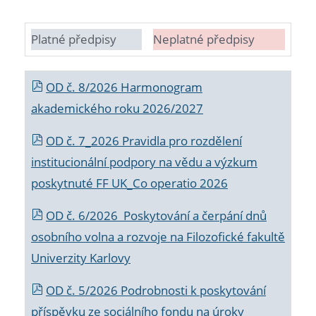
Platné předpisy
Neplatné předpisy
OD č. 8/2026 Harmonogram
akademického roku 2026/2027
OD č. 7_2026 Pravidla pro rozdělení
institucionální podpory na vědu a výzkum
poskytnuté FF UK_Co operatio 2026
OD č. 6/2026 Poskytování a čerpání dnů
osobního volna a rozvoje na Filozofické fakultě
Univerzity Karlovy
OD č. 5/2026 Podrobnosti k poskytování
příspěvku ze sociálního fondu na úroky