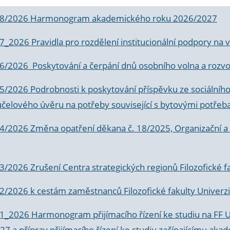
 8/2026 Harmonogram akademického roku 2026/2027
 7_2026 Pravidla pro rozdělení institucionální podpory n
6/2026 Poskytování a čerpání dnů osobního volna a rozvoje
 5/2026 Podrobnosti k poskytování příspěvku ze sociálníh
účelového úvěru na potřeby související s bytovými potřeb
 4/2026 Změna opatření děkana č. 18/2025, Organizační a p
3/2026 Zrušení Centra strategických regionů Filozofické f
 2/2026 k
cestám zaměstnanců Filozofické fakulty Univerzi
 1_2026 Harmonogram přijímacího řízení ke studiu na FF 
7 a příprav přijímacího řízení ke studiu začínajícímu 