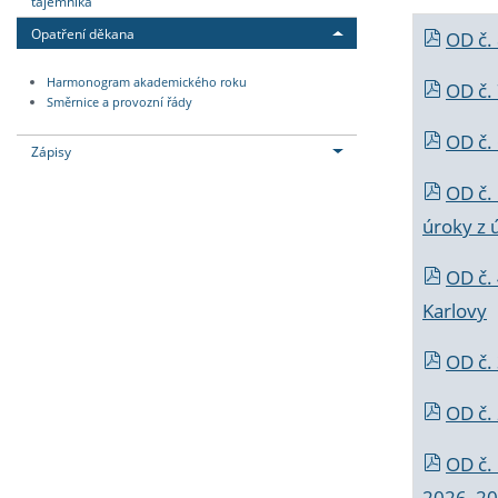
tajemníka
Opatření děkana
OD č.
Harmonogram akademického roku
OD č.
Směrnice a provozní řády
OD č. 
Zápisy
OD č.
úroky z 
OD č.
Karlovy
OD č. 
OD č.
OD č.
2026_202