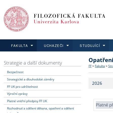
FAKULTA
UCHAZEČI
STUDUJÍCÍ
Opatřen
FAKULTA
UCHAZEČI
STUDUJÍCÍ
VĚDA A VÝZKUM
ZAHRANIČÍ
Struktura a
Co studova
Bakalářsk
O vědě a 
Aktuální n
Strategie a další dokumenty
FF
>
Fakulta
>
Str
Bezpečnost
Dozvědět se více
Podat přihlášku
Dozvědět se více
Dozvědět se více
Dozvědět se více
Strategie 
Učitelské 
Doktorské
Akademické
Vyjíždějící
Strategické a dlouhodobé záměry
2026
Podpora a
Informace 
Rigorózní 
Granty a p
Přijíždějíc
FF UK pro udržitelnost
Výroční zprávy
Absolventi
Vyjíždějíc
Platné vnitřní předpisy FF UK
Platné p
Rozhodnutí a sdělení děkana, opatření a sdělení
Fakultní š