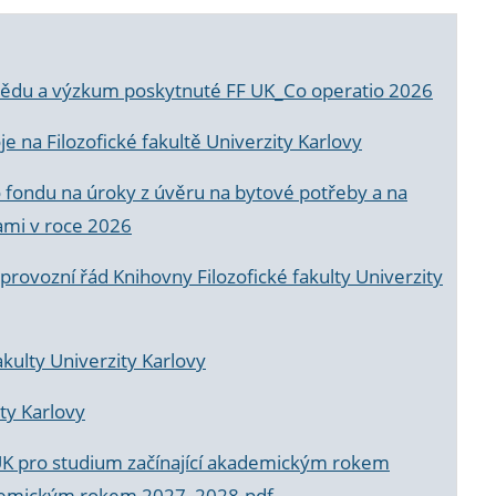
a vědu a výzkum poskytnuté FF UK_Co operatio 2026
 na Filozofické fakultě Univerzity Karlovy
o fondu na úroky z úvěru na bytové potřeby a na
ami v roce 2026
rovozní řád Knihovny Filozofické fakulty Univerzity
akulty Univerzity Karlovy
ty Karlovy
UK pro studium začínající akademickým rokem
akademickým rokem 2027_2028.pdf