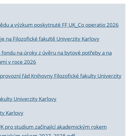
a vědu a výzkum poskytnuté FF UK_Co operatio 2026
 na Filozofické fakultě Univerzity Karlovy
o fondu na úroky z úvěru na bytové potřeby a na
ami v roce 2026
rovozní řád Knihovny Filozofické fakulty Univerzity
akulty Univerzity Karlovy
ty Karlovy
UK pro studium začínající akademickým rokem
akademickým rokem 2027_2028.pdf