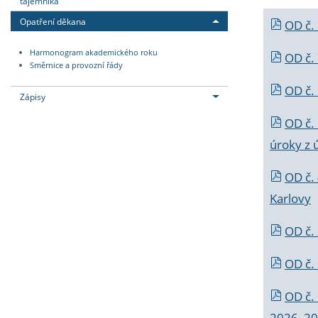
tajemníka
Opatření děkana
OD č.
Harmonogram akademického roku
OD č.
Směrnice a provozní řády
OD č. 
Zápisy
OD č.
úroky z 
OD č.
Karlovy
OD č. 
OD č.
OD č.
2026_202