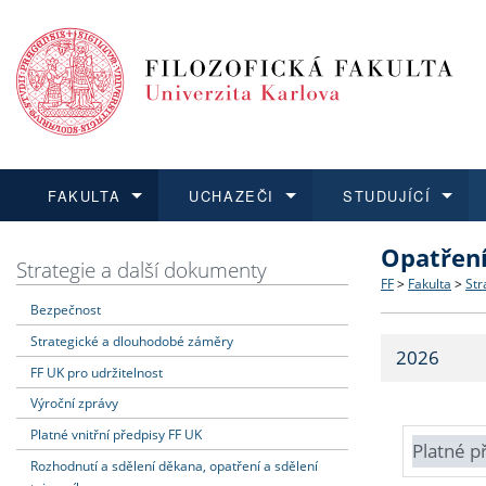
FAKULTA
UCHAZEČI
STUDUJÍCÍ
Opatřen
FAKULTA
UCHAZEČI
STUDUJÍCÍ
VĚDA A VÝZKUM
ZAHRANIČÍ
Struktura a
Co studova
Bakalářsk
O vědě a 
Aktuální n
Strategie a další dokumenty
FF
>
Fakulta
>
Str
Bezpečnost
Dozvědět se více
Podat přihlášku
Dozvědět se více
Dozvědět se více
Dozvědět se více
Strategie 
Učitelské 
Doktorské
Akademické
Vyjíždějící
Strategické a dlouhodobé záměry
2026
Podpora a
Informace 
Rigorózní 
Granty a p
Přijíždějíc
FF UK pro udržitelnost
Výroční zprávy
Absolventi
Vyjíždějíc
Platné vnitřní předpisy FF UK
Platné p
Rozhodnutí a sdělení děkana, opatření a sdělení
Fakultní š